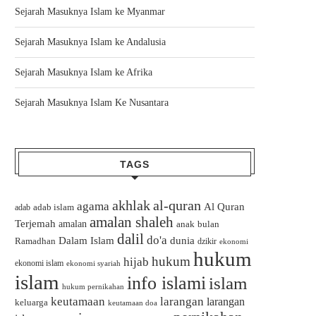
Sejarah Masuknya Islam ke Myanmar
Sejarah Masuknya Islam ke Andalusia
Sejarah Masuknya Islam ke Afrika
Sejarah Masuknya Islam Ke Nusantara
TAGS
akhlak
al-quran
agama
Al Quran
adab islam
adab
amalan shaleh
Terjemah
amalan
bulan
anak
dalil
do'a
Dalam Islam
dunia
Ramadhan
dzikir
ekonomi
hukum
hukum
hijab
ekonomi islam
ekonomi syariah
islam
info islami
islam
hukum pernikahan
keutamaan
larangan
larangan
keluarga
keutamaan doa