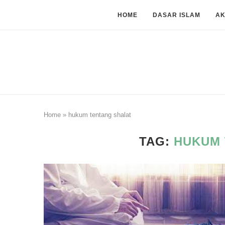
HOME
DASAR ISLAM
A
Home
»
hukum tentang shalat
TAG:
HUKUM 