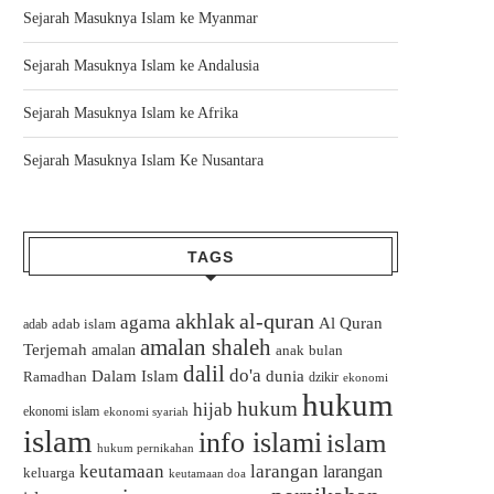
Sejarah Masuknya Islam ke Myanmar
Sejarah Masuknya Islam ke Andalusia
Sejarah Masuknya Islam ke Afrika
Sejarah Masuknya Islam Ke Nusantara
TAGS
akhlak
al-quran
agama
Al Quran
adab islam
adab
amalan shaleh
Terjemah
amalan
bulan
anak
dalil
do'a
Dalam Islam
dunia
Ramadhan
dzikir
ekonomi
hukum
hukum
hijab
ekonomi islam
ekonomi syariah
islam
info islami
islam
hukum pernikahan
keutamaan
larangan
larangan
keluarga
keutamaan doa