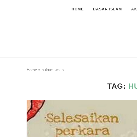
HOME
DASAR ISLAM
A
Home
»
hukum wajib
TAG:
H