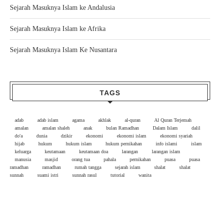
Sejarah Masuknya Islam ke Andalusia
Sejarah Masuknya Islam ke Afrika
Sejarah Masuknya Islam Ke Nusantara
TAGS
adab
adab islam
agama
akhlak
al-quran
Al Quran Terjemah
amalan
amalan shaleh
anak
bulan Ramadhan
Dalam Islam
dalil
do'a
dunia
dzikir
ekonomi
ekonomi islam
ekonomi syariah
hijab
hukum
hukum islam
hukum pernikahan
info islami
islam
keluarga
keutamaan
keutamaan doa
larangan
larangan islam
manusia
masjid
orang tua
pahala
pernikahan
puasa
puasa
ramadhan
ramadhan
rumah tangga
sejarah islam
shalat
shalat
sunnah
suami istri
sunnah rasul
tutorial
wanita