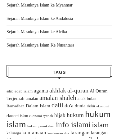
Sejarah Masuknya Islam ke Myanmar
Sejarah Masuknya Islam ke Andalusia
Sejarah Masuknya Islam ke Afrika
Sejarah Masuknya Islam Ke Nusantara
TAGS
akhlak
al-quran
agama
Al Quran
adab islam
adab
amalan shaleh
Terjemah
amalan
bulan
anak
dalil
do'a
Dalam Islam
dunia
Ramadhan
dzikir
ekonomi
hukum
hukum
hijab
ekonomi islam
ekonomi syariah
islam
info islami
islam
hukum pernikahan
keutamaan
larangan
larangan
keluarga
keutamaan doa