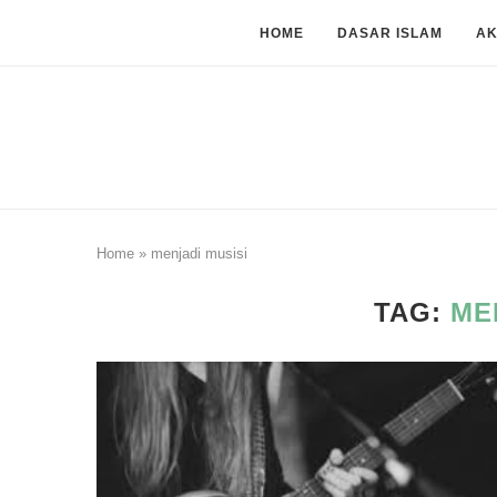
HOME
DASAR ISLAM
A
Home
»
menjadi musisi
TAG:
ME