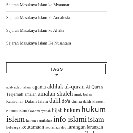
Sejarah Masuknya Islam ke Myanmar
Sejarah Masuknya Islam ke Andalusia
Sejarah Masuknya Islam ke Afrika
Sejarah Masuknya Islam Ke Nusantara
TAGS
akhlak
al-quran
agama
Al Quran
adab islam
adab
amalan shaleh
Terjemah
amalan
bulan
anak
dalil
do'a
Dalam Islam
dunia
Ramadhan
dzikir
ekonomi
hukum
hukum
hijab
ekonomi islam
ekonomi syariah
islam
info islami
islam
hukum pernikahan
keutamaan
larangan
larangan
keluarga
keutamaan doa