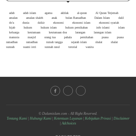
adab
adab islam
agama
akhlak
al-quran
Al Quran Terjemah
amalan
amalan shaleh
anak
bulan Ramadhan
Dalam Islam
dalil
do'a
dunia
dzikir
ekonomi
ekonomi islam
ekonomi syariah
hijab
hukum
hukum islam
hukum pernikahan
info islami
islam
keluarga
keutamaan
keutamaan doa
larangan
larangan islam
manusia
masjid
orang tua
pahala
pernikahan
puasa
puasa
ramadhan
ramadhan
rumah tangga
sejarah islam
shalat
shalat
sunnah
suami istri
sunnah rasul
tutorial
wanita
© Dalamislam.com - All Right Reserved.
Tentang Kami
|
Hubungi Kami
|
Ketentuan Layanan
|
Kebijakan Privasi
|
Disclaimer
|
Adchoices