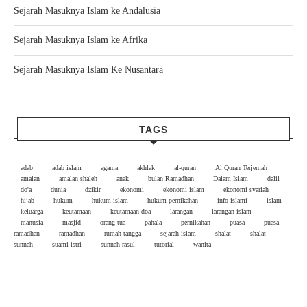
Sejarah Masuknya Islam ke Andalusia
Sejarah Masuknya Islam ke Afrika
Sejarah Masuknya Islam Ke Nusantara
TAGS
adab
adab islam
agama
akhlak
al-quran
Al Quran Terjemah
amalan
amalan shaleh
anak
bulan Ramadhan
Dalam Islam
dalil
do'a
dunia
dzikir
ekonomi
ekonomi islam
ekonomi syariah
hijab
hukum
hukum islam
hukum pernikahan
info islami
islam
keluarga
keutamaan
keutamaan doa
larangan
larangan islam
manusia
masjid
orang tua
pahala
pernikahan
puasa
puasa
ramadhan
ramadhan
rumah tangga
sejarah islam
shalat
shalat
sunnah
suami istri
sunnah rasul
tutorial
wanita