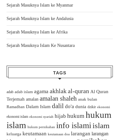
Sejarah Masuknya Islam ke Myanmar
Sejarah Masuknya Islam ke Andalusia
Sejarah Masuknya Islam ke Afrika
Sejarah Masuknya Islam Ke Nusantara
TAGS
akhlak
al-quran
agama
Al Quran
adab islam
adab
amalan shaleh
Terjemah
amalan
bulan
anak
dalil
do'a
Dalam Islam
dunia
Ramadhan
dzikir
ekonomi
hukum
hukum
hijab
ekonomi islam
ekonomi syariah
islam
info islami
islam
hukum pernikahan
keutamaan
larangan
larangan
keluarga
keutamaan doa