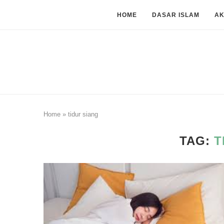
HOME
DASAR ISLAM
A
Home
»
tidur siang
TAG:
T