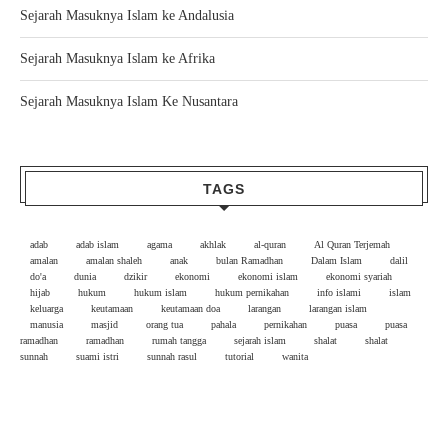
Sejarah Masuknya Islam ke Andalusia
Sejarah Masuknya Islam ke Afrika
Sejarah Masuknya Islam Ke Nusantara
TAGS
adab
adab islam
agama
akhlak
al-quran
Al Quran Terjemah
amalan
amalan shaleh
anak
bulan Ramadhan
Dalam Islam
dalil
do'a
dunia
dzikir
ekonomi
ekonomi islam
ekonomi syariah
hijab
hukum
hukum islam
hukum pernikahan
info islami
islam
keluarga
keutamaan
keutamaan doa
larangan
larangan islam
manusia
masjid
orang tua
pahala
pernikahan
puasa
puasa
ramadhan
ramadhan
rumah tangga
sejarah islam
shalat
shalat
sunnah
suami istri
sunnah rasul
tutorial
wanita