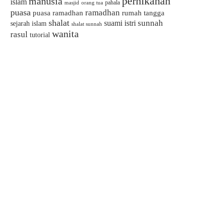
pernikahan
manusia
islam
pahala
masjid
orang tua
puasa
ramadhan
puasa ramadhan
rumah tangga
shalat
sunnah
suami istri
sejarah islam
shalat sunnah
wanita
rasul
tutorial