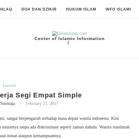
KHLAQ
DOA DAN DZIKIR
HUKUM ISLAM
INFO ISLAMI
Center of Islamic Information
Tutorial
 Kerja Segi Empat Simple
 Surmaja
February 23, 2017
ni, sangat berpengaruh terhadap masa depan wanita indonesia. Kini
n minatnya tanpa ada diskriminasi seperti zaman dahulu. Wanita muslimah
sesuai minat ataupun kemampuannya.