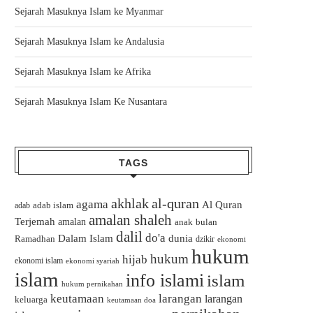
Sejarah Masuknya Islam ke Myanmar
Sejarah Masuknya Islam ke Andalusia
Sejarah Masuknya Islam ke Afrika
Sejarah Masuknya Islam Ke Nusantara
TAGS
akhlak
al-quran
agama
Al Quran
adab islam
adab
amalan shaleh
Terjemah
amalan
bulan
anak
dalil
do'a
Dalam Islam
dunia
Ramadhan
dzikir
ekonomi
hukum
hukum
hijab
ekonomi islam
ekonomi syariah
islam
info islami
islam
hukum pernikahan
keutamaan
larangan
larangan
keluarga
keutamaan doa