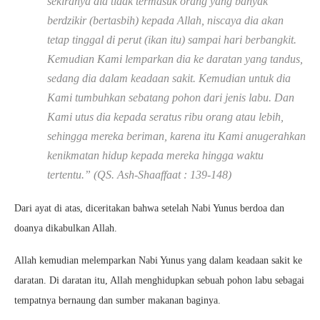
sekiranya dia tidak termasuk orang yang banyak
berdzikir (bertasbih) kepada Allah, niscaya dia akan
tetap tinggal di perut (ikan itu) sampai hari berbangkit.
Kemudian Kami lemparkan dia ke daratan yang tandus,
sedang dia dalam keadaan sakit. Kemudian untuk dia
Kami tumbuhkan sebatang pohon dari jenis labu. Dan
Kami utus dia kepada seratus ribu orang atau lebih,
sehingga mereka beriman, karena itu Kami anugerahkan
kenikmatan hidup kepada mereka hingga waktu
tertentu.”
(QS. Ash-Shaaffaat : 139-148)
Dari ayat di atas, diceritakan bahwa setelah Nabi Yunus berdoa dan
doanya dikabulkan Allah.
Allah kemudian melemparkan Nabi Yunus yang dalam keadaan sakit ke
daratan. Di daratan itu, Allah menghidupkan sebuah pohon labu sebagai
tempatnya bernaung dan sumber makanan baginya.