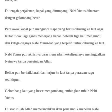
Di tengah perjalanan, kapal yang ditumpangi Nabi Yunus dihantam
dengan gelombang besar.
Para awak kapal pun mengundi siapa yang harus dibuang ke laut agar
lautan tidak lagi ganas menerjang kapal. Setelah tiga kali mengundi,
dan ketiga-tiganya Nabi Yunus-lah yang terpilih untuk dibuang ke laut.
Nabi Yunus pun akhirnya baru menyadari kekeliruannya meninggalkan
Neinawa tanpa persetujuan Allah.
Beliau pun beristikharah dan terjun ke laut tanpa perasaan ragu
sedikitpun.
Gelombang laut yang besar mengombang-ambingkan tubuh Nabi
Yunus.
Di saat itulah Allah memerintahkan ikan paus untuk menelan Nabi