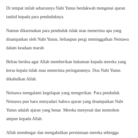
Di tempat inilah seharusnya Nabi Yunus berdakwah mengenai ajaran
tauhid kepada para penduduknya.
Namun dikarenakan para penduduk tidak mau menerima apa yang
disampaikan oleh Nabi Yunus, beliaupun pergi meninggalkan Neinawa
dalam keadaan marah.
Beliau berdoa agar Allah memberikan hukuman kepada mereka yang
keras kepala tidak mau menerima peringatannya. Doa Nabi Yunus
dikabulkan Allah.
Neinawa mengalami kegelapan yang mengerikan. Para penduduk
Neinawa pun baru menyadari bahwa ajaran yang disampaikan Nabi
Yunus adalah ajaran yang benar. Mereka menyesal dan memohon
ampun kepada Allah.
Allah mendengar dan mengabulkan permintaan mereka sehingga