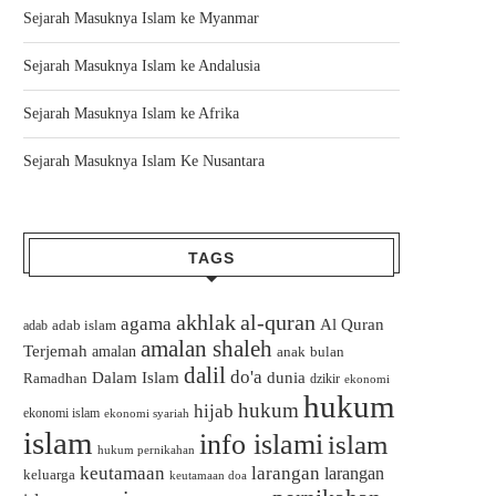
Sejarah Masuknya Islam ke Myanmar
Sejarah Masuknya Islam ke Andalusia
Sejarah Masuknya Islam ke Afrika
Sejarah Masuknya Islam Ke Nusantara
TAGS
akhlak
al-quran
agama
Al Quran
adab islam
adab
amalan shaleh
Terjemah
amalan
bulan
anak
dalil
do'a
Dalam Islam
dunia
Ramadhan
dzikir
ekonomi
hukum
hukum
hijab
ekonomi islam
ekonomi syariah
islam
info islami
islam
hukum pernikahan
keutamaan
larangan
larangan
keluarga
keutamaan doa