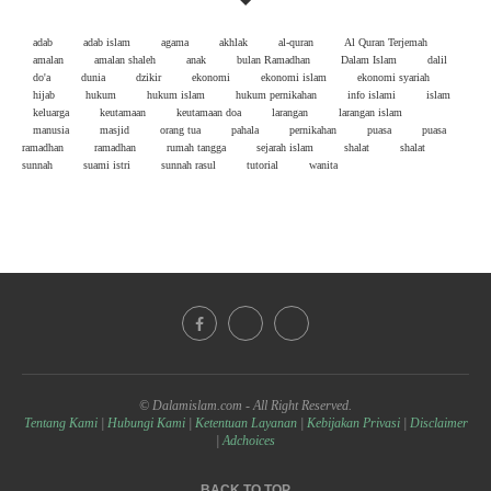
adab
adab islam
agama
akhlak
al-quran
Al Quran Terjemah
amalan
amalan shaleh
anak
bulan Ramadhan
Dalam Islam
dalil
do'a
dunia
dzikir
ekonomi
ekonomi islam
ekonomi syariah
hijab
hukum
hukum islam
hukum pernikahan
info islami
islam
keluarga
keutamaan
keutamaan doa
larangan
larangan islam
manusia
masjid
orang tua
pahala
pernikahan
puasa
puasa
ramadhan
ramadhan
rumah tangga
sejarah islam
shalat
shalat
sunnah
suami istri
sunnah rasul
tutorial
wanita
© Dalamislam.com - All Right Reserved.
Tentang Kami
|
Hubungi Kami
|
Ketentuan Layanan
|
Kebijakan Privasi
|
Disclaimer
|
Adchoices
BACK TO TOP