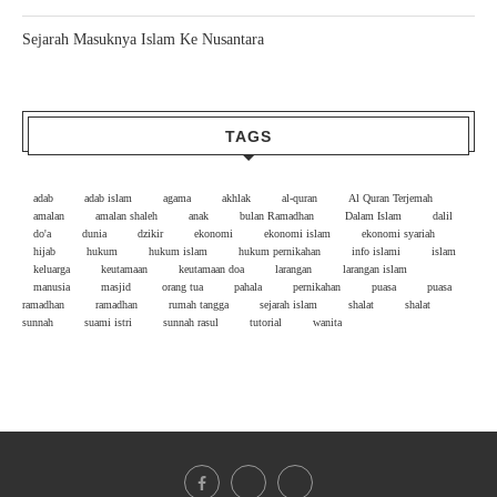
Sejarah Masuknya Islam Ke Nusantara
TAGS
adab
adab islam
agama
akhlak
al-quran
Al Quran Terjemah
amalan
amalan shaleh
anak
bulan Ramadhan
Dalam Islam
dalil
do'a
dunia
dzikir
ekonomi
ekonomi islam
ekonomi syariah
hijab
hukum
hukum islam
hukum pernikahan
info islami
islam
keluarga
keutamaan
keutamaan doa
larangan
larangan islam
manusia
masjid
orang tua
pahala
pernikahan
puasa
puasa
ramadhan
ramadhan
rumah tangga
sejarah islam
shalat
shalat
sunnah
suami istri
sunnah rasul
tutorial
wanita