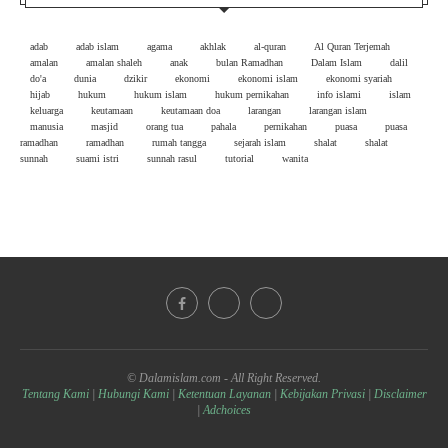
adab
adab islam
agama
akhlak
al-quran
Al Quran Terjemah
amalan
amalan shaleh
anak
bulan Ramadhan
Dalam Islam
dalil
do'a
dunia
dzikir
ekonomi
ekonomi islam
ekonomi syariah
hijab
hukum
hukum islam
hukum pernikahan
info islami
islam
keluarga
keutamaan
keutamaan doa
larangan
larangan islam
manusia
masjid
orang tua
pahala
pernikahan
puasa
puasa
ramadhan
ramadhan
rumah tangga
sejarah islam
shalat
shalat
sunnah
suami istri
sunnah rasul
tutorial
wanita
© Dalamislam.com - All Right Reserved.
Tentang Kami
|
Hubungi Kami
|
Ketentuan Layanan
|
Kebijakan Privasi
|
Disclaimer
|
Adchoices