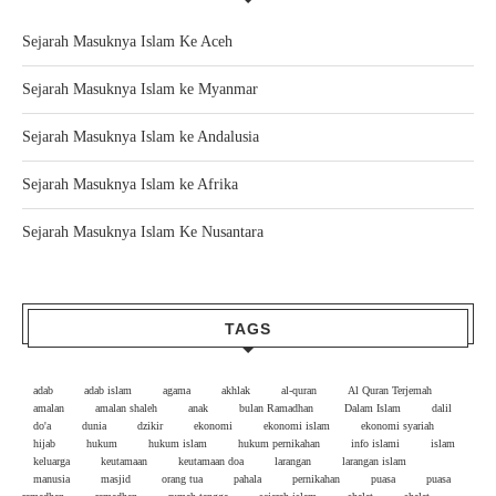
Sejarah Masuknya Islam Ke Aceh
Sejarah Masuknya Islam ke Myanmar
Sejarah Masuknya Islam ke Andalusia
Sejarah Masuknya Islam ke Afrika
Sejarah Masuknya Islam Ke Nusantara
TAGS
adab
adab islam
agama
akhlak
al-quran
Al Quran Terjemah
amalan
amalan shaleh
anak
bulan Ramadhan
Dalam Islam
dalil
do'a
dunia
dzikir
ekonomi
ekonomi islam
ekonomi syariah
hijab
hukum
hukum islam
hukum pernikahan
info islami
islam
keluarga
keutamaan
keutamaan doa
larangan
larangan islam
manusia
masjid
orang tua
pahala
pernikahan
puasa
puasa