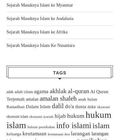
Sejarah Masuknya Islam ke Myanmar
Sejarah Masuknya Islam ke Andalusia
Sejarah Masuknya Islam ke Afrika
Sejarah Masuknya Islam Ke Nusantara
TAGS
akhlak
al-quran
agama
Al Quran
adab islam
adab
amalan shaleh
Terjemah
amalan
bulan
anak
dalil
do'a
Dalam Islam
dunia
Ramadhan
dzikir
ekonomi
hukum
hukum
hijab
ekonomi islam
ekonomi syariah
islam
info islami
islam
hukum pernikahan
keutamaan
larangan
larangan
keluarga
keutamaan doa