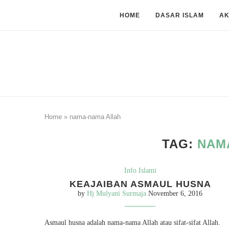
HOME
DASAR ISLAM
A
Home
»
nama-nama Allah
TAG:
NAM
Info Islami
KEAJAIBAN ASMAUL HUSNA
by
Hj Mulyani Surmaja
November 6, 2016
Asmaul husna adalah nama-nama Allah atau sifat-sifat Allah.