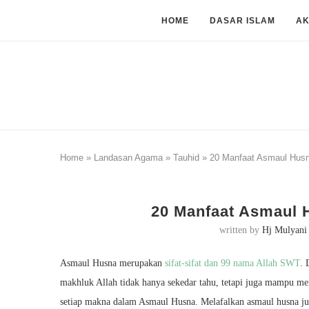
HOME
DASAR ISLAM
A
Home
»
Landasan Agama
»
Tauhid
»
20 Manfaat Asmaul Hus
20 Manfaat Asmaul 
written by
Hj Mulyani
Asmaul Husna merupakan
sifat-sifat dan 99 nama Allah SWT
. 
makhluk Allah tidak hanya sekedar tahu, tetapi juga mampu me
setiap makna dalam Asmaul Husna. Melafalkan asmaul husna j