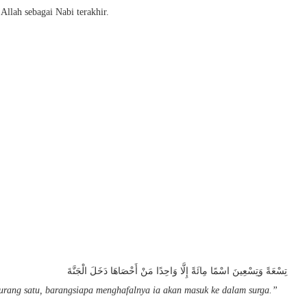
llah sebagai Nabi terakhir.
تِسْعَةً وَتِسْعِينَ اسْمًا مِائَةً إِلَّا وَاحِدًا مَنْ أَحْصَاهَا دَخَلَ الْجَنَّةَ
urang satu, barangsiapa menghafalnya ia akan masuk ke dalam surga.”