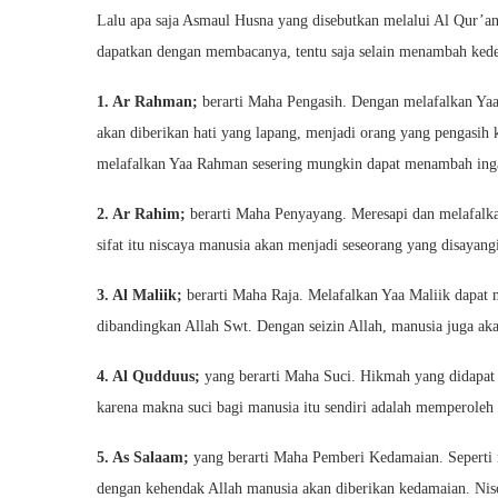
Lalu apa saja Asmaul Husna yang disebutkan melalui Al Qur’an
dapatkan dengan membacanya, tentu saja selain menambah kede
1. Ar Rahman;
berarti Maha Pengasih. Dengan melafalkan Ya
akan diberikan hati yang lapang, menjadi orang yang pengasi
melafalkan Yaa Rahman sesering mungkin dapat menambah ing
2. Ar Rahim;
berarti Maha Penyayang. Meresapi dan melafalk
sifat itu niscaya manusia akan menjadi seseorang yang disayang
3. Al Maliik;
berarti Maha Raja. Melafalkan Yaa Maliik dapat 
dibandingkan Allah Swt. Dengan seizin Allah, manusia juga aka
4. Al Qudduus;
yang berarti Maha Suci. Hikmah yang didapat
karena makna suci bagi manusia itu sendiri adalah memperoleh k
5. As Salaam;
yang berarti Maha Pemberi Kedamaian. Sepert
dengan kehendak Allah manusia akan diberikan kedamaian. Ni