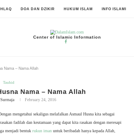
KHLAQ
DOA DAN DZIKIR
HUKUM ISLAM
INFO ISLAMI
Center of Islamic Information
na Nama – Nama Allah
Tauhid
Husna Nama – Nama Allah
 Surmaja
February 24, 2016
Dengan mengetahui sekaligus melafalkan Asmaul Husna kita sebagai
rasakan fadilah dan keutamaan yang dapat kita rasakan dengan meresapi
uga menjadi bentuk
rukun iman
untuk beribadah hanya kepada Allah,