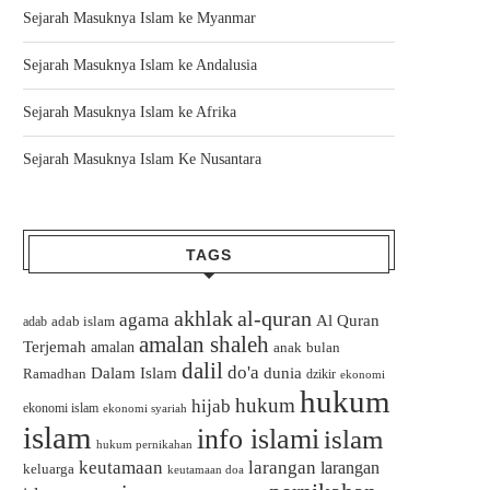
Sejarah Masuknya Islam ke Myanmar
Sejarah Masuknya Islam ke Andalusia
Sejarah Masuknya Islam ke Afrika
Sejarah Masuknya Islam Ke Nusantara
TAGS
akhlak
al-quran
agama
Al Quran
adab islam
adab
amalan shaleh
Terjemah
amalan
bulan
anak
dalil
do'a
Dalam Islam
dunia
Ramadhan
dzikir
ekonomi
hukum
hukum
hijab
ekonomi islam
ekonomi syariah
islam
info islami
islam
hukum pernikahan
keutamaan
larangan
larangan
keluarga
keutamaan doa