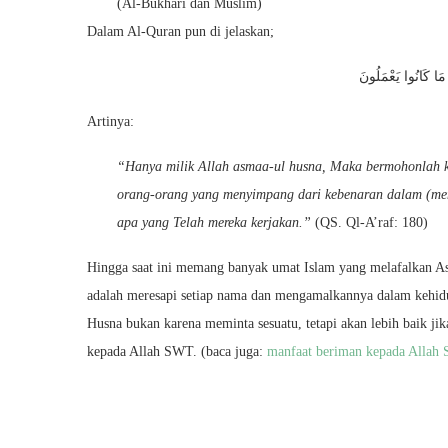
(Al-Bukhari dan Muslim)
Dalam Al-Quran pun di jelaskan;
مَا كَانُوا يَعْمَلُونَ
Artinya:
“Hanya milik Allah asmaa-ul husna, Maka bermohonlah k
orang-orang yang menyimpang dari kebenaran dalam (me
apa yang Telah mereka kerjakan.”
(QS. Ql-A’raf: 180)
Hingga saat ini memang banyak umat Islam yang melafalkan A
adalah meresapi setiap nama dan mengamalkannya dalam kehidup
Husna bukan karena meminta sesuatu, tetapi akan lebih baik jik
kepada Allah SWT. (baca juga:
manfaat beriman kepada Allah