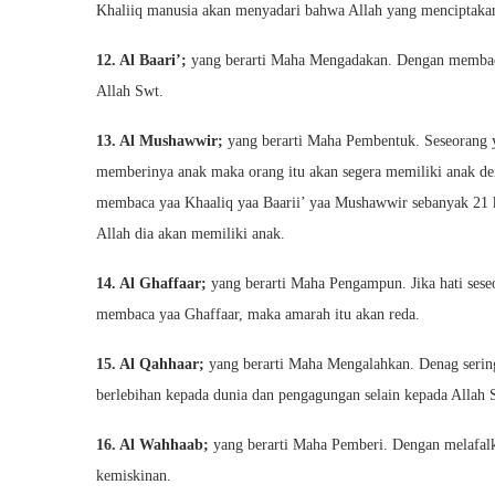
Khaliiq manusia akan menyadari bahwa Allah yang menciptakan 
12. Al Baari’;
yang berarti Maha Mengadakan. Dengan membaca 
Allah Swt.
13. Al Mushawwir;
yang berarti Maha Pembentuk. Seseorang 
memberinya anak maka orang itu akan segera memiliki anak den
membaca yaa Khaaliq yaa Baarii’ yaa Mushawwir sebanyak 21 ka
Allah dia akan memiliki anak.
14. Al Ghaffaar;
yang berarti Maha Pengampun. Jika hati sese
membaca yaa Ghaffaar, maka amarah itu akan reda.
15. Al Qahhaar;
yang berarti Maha Mengalahkan. Denag sering
berlebihan kepada dunia dan pengagungan selain kepada Allah 
16. Al Wahhaab;
yang berarti Maha Pemberi. Dengan melafal
kemiskinan.