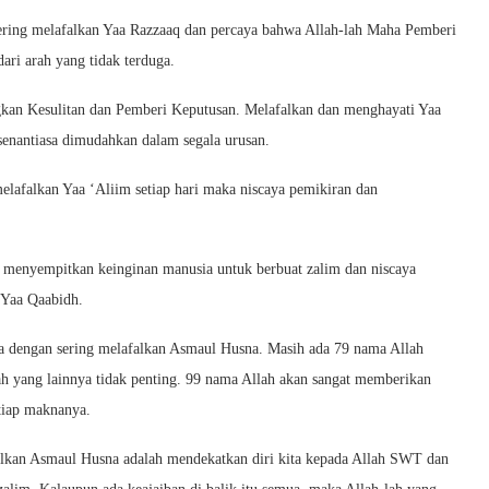
ering melafalkan Yaa Razzaaq dan percaya bahwa Allah-lah Maha Pemberi
ari arah yang tidak terduga.
an Kesulitan dan Pemberi Keputusan. Melafalkan dan menghayati Yaa
senantiasa dimudahkan dalam segala urusan.
lafalkan Yaa ‘Aliim setiap hari maka niscaya pemikiran dan
 menyempitkan keinginan manusia untuk berbuat zalim dan niscaya
 Yaa Qaabidh.
ia dengan sering melafalkan Asmaul Husna. Masih ada 79 nama Allah
ah yang lainnya tidak penting. 99 nama Allah akan sangat memberikan
etiap maknanya.
afalkan Asmaul Husna adalah mendekatkan diri kita kepada Allah SWT dan