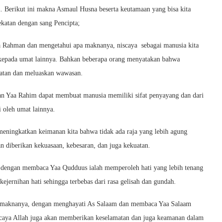
. Berikut ini makna Asmaul Husna beserta keutamaan yang bisa kita
katan dengan sang Pencipta;
a Rahman dan mengetahui apa maknanya, niscaya sebagai manusia kita
h kepada umat lainnya. Bahkan beberapa orang menyatakan bahwa
atan dan meluaskan wawasan.
an Yaa Rahim dapat membuat manusia memiliki sifat penyayang dan dari
i oleh umat lainnya.
meningkatkan keimanan kita bahwa tidak ada raja yang lebih agung
n diberikan kekuasaan, kebesaran, dan juga kekuatan.
 dengan membaca Yaa Qudduus ialah memperoleh hati yang lebih tenang
ejernihan hati sehingga terbebas dari rasa gelisah dan gundah.
i maknanya, dengan menghayati As Salaam dan membaca Yaa Salaam
scaya Allah juga akan memberikan keselamatan dan juga keamanan dalam