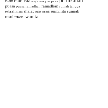
pernikahan
manusia
islam
pahala
masjid
orang tua
puasa
ramadhan
puasa ramadhan
rumah tangga
shalat
sunnah
suami istri
sejarah islam
shalat sunnah
wanita
rasul
tutorial