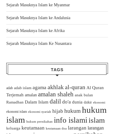
Sejarah Masuknya Islam ke Myanmar
Sejarah Masuknya Islam ke Andalusia
Sejarah Masuknya Islam ke Afrika
Sejarah Masuknya Islam Ke Nusantara
TAGS
akhlak
al-quran
agama
Al Quran
adab islam
adab
amalan shaleh
Terjemah
amalan
bulan
anak
dalil
do'a
Dalam Islam
dunia
Ramadhan
dzikir
ekonomi
hukum
hukum
hijab
ekonomi islam
ekonomi syariah
islam
info islami
islam
hukum pernikahan
keutamaan
larangan
larangan
keluarga
keutamaan doa