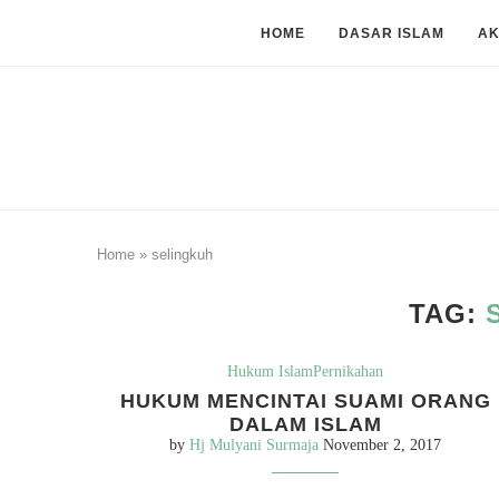
HOME
DASAR ISLAM
A
Home
»
selingkuh
TAG:
Hukum Islam
Pernikahan
HUKUM MENCINTAI SUAMI ORANG
DALAM ISLAM
by
Hj Mulyani Surmaja
November 2, 2017