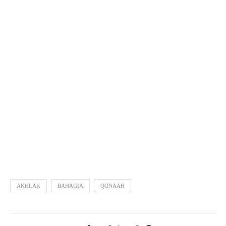
AKHLAK
BAHAGIA
QONAAH