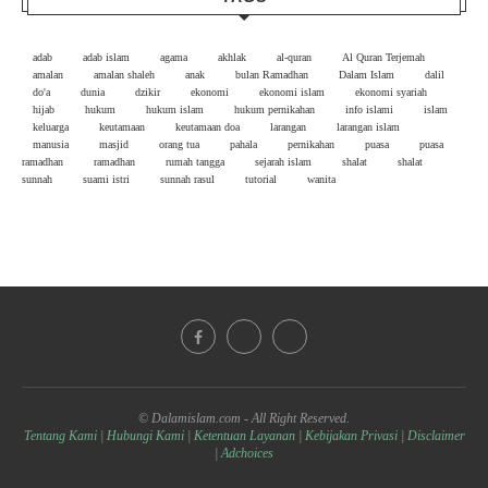
adab
adab islam
agama
akhlak
al-quran
Al Quran Terjemah
amalan
amalan shaleh
anak
bulan Ramadhan
Dalam Islam
dalil
do'a
dunia
dzikir
ekonomi
ekonomi islam
ekonomi syariah
hijab
hukum
hukum islam
hukum pernikahan
info islami
islam
keluarga
keutamaan
keutamaan doa
larangan
larangan islam
manusia
masjid
orang tua
pahala
pernikahan
puasa
puasa
ramadhan
ramadhan
rumah tangga
sejarah islam
shalat
shalat
sunnah
suami istri
sunnah rasul
tutorial
wanita
© Dalamislam.com - All Right Reserved.
Tentang Kami
|
Hubungi Kami
|
Ketentuan Layanan
|
Kebijakan Privasi
|
Disclaimer
|
Adchoices