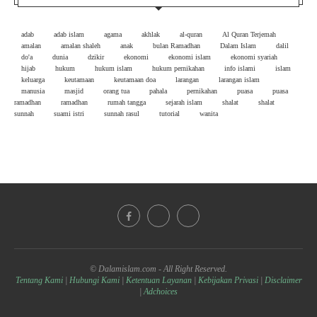
adab
adab islam
agama
akhlak
al-quran
Al Quran Terjemah
amalan
amalan shaleh
anak
bulan Ramadhan
Dalam Islam
dalil
do'a
dunia
dzikir
ekonomi
ekonomi islam
ekonomi syariah
hijab
hukum
hukum islam
hukum pernikahan
info islami
islam
keluarga
keutamaan
keutamaan doa
larangan
larangan islam
manusia
masjid
orang tua
pahala
pernikahan
puasa
puasa
ramadhan
ramadhan
rumah tangga
sejarah islam
shalat
shalat
sunnah
suami istri
sunnah rasul
tutorial
wanita
© Dalamislam.com - All Right Reserved.
Tentang Kami
|
Hubungi Kami
|
Ketentuan Layanan
|
Kebijakan Privasi
|
Disclaimer
|
Adchoices