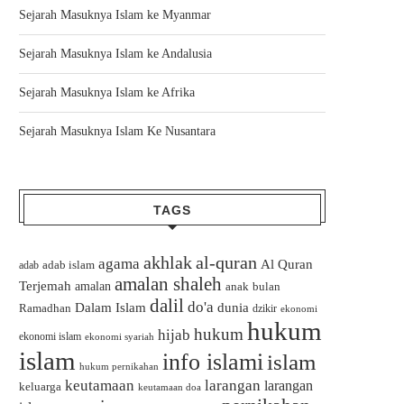
Sejarah Masuknya Islam ke Myanmar
Sejarah Masuknya Islam ke Andalusia
Sejarah Masuknya Islam ke Afrika
Sejarah Masuknya Islam Ke Nusantara
TAGS
akhlak
al-quran
agama
Al Quran
adab islam
adab
amalan shaleh
Terjemah
amalan
bulan
anak
dalil
do'a
Dalam Islam
dunia
Ramadhan
dzikir
ekonomi
hukum
hukum
hijab
ekonomi islam
ekonomi syariah
islam
info islami
islam
hukum pernikahan
keutamaan
larangan
larangan
keluarga
keutamaan doa