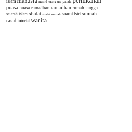
pernikahan
manusia
islam
pahala
masjid
orang tua
puasa
ramadhan
puasa ramadhan
rumah tangga
shalat
sunnah
suami istri
sejarah islam
shalat sunnah
wanita
rasul
tutorial