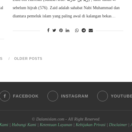
al
sebelum hijrah (576). Zaid adalah sahabat Nabi Muhammad dan
diantara pemeluk islam yang paling awal di kalangan bekas…
S
OLDER POSTS
FACEBOOK
INSTAGRAM
YOUTUB
© Dalamislam.com - All Right Reserved.
 Kami
|
Hubungi Kami
|
Ketentuan Layanan
|
Kebijakan Privasi
|
Disclaimer
|