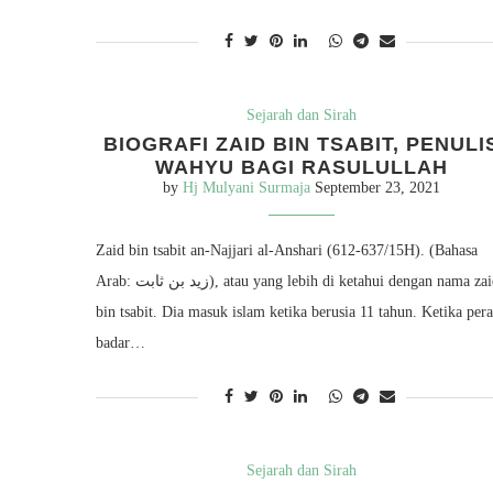
Sejarah dan Sirah
BIOGRAFI ZAID BIN TSABIT, PENULI
WAHYU BAGI RASULULLAH
by
Hj Mulyani Surmaja
September 23, 2021
Zaid bin tsabit an-Najjari al-Anshari (612-637/15H). (Bahasa
Arab: زيد بن ثابت), atau yang lebih di ketahui dengan nama zaid
bin tsabit. Dia masuk islam ketika berusia 11 tahun. Ketika per
badar…
Sejarah dan Sirah