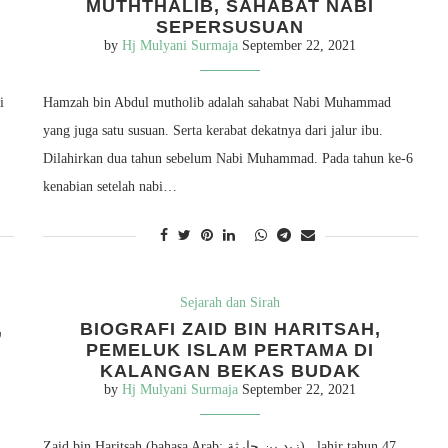
MUTHTHALIB, SAHABAT NABI
SEPERSUSUAN
by
Hj Mulyani Surmaja
September 22, 2021
i
Hamzah bin Abdul mutholib adalah sahabat Nabi Muhammad
yang juga satu susuan. Serta kerabat dekatnya dari jalur ibu.
Dilahirkan dua tahun sebelum Nabi Muhammad. Pada tahun ke-6
kenabian setelah nabi…
Sejarah dan Sirah
,
BIOGRAFI ZAID BIN HARITSAH,
PEMELUK ISLAM PERTAMA DI
KALANGAN BEKAS BUDAK
by
Hj Mulyani Surmaja
September 22, 2021
Zaid bin Haritsah (bahasa Arab: زيد بن حارثة‎) , lahir tahun 47