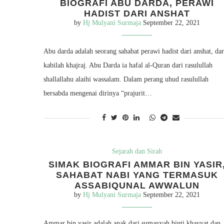
BIOGRAFI ABU DARDA, PERAWI
HADIST DARI ANSHAT
by
Hj Mulyani Surmaja
September 22, 2021
Abu darda adalah seorang sahabat perawi hadist dari anshat, dar
kabilah khajraj. Abu Darda ia hafal al-Quran dari rasulullah
shallallahu alaihi wassalam. Dalam perang uhud rasulullah
bersabda mengenai dirinya “prajurit…
Sejarah dan Sirah
SIMAK BIOGRAFI AMMAR BIN YASIR
SAHABAT NABI YANG TERMASUK
ASSABIQUNAL AWWALUN
by
Hj Mulyani Surmaja
September 22, 2021
Ammar bin yasir adalah anak dari sumayyah binti khayyat dan