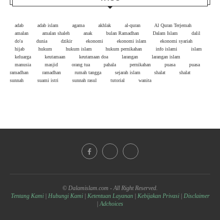
adab
adab islam
agama
akhlak
al-quran
Al Quran Terjemah
amalan
amalan shaleh
anak
bulan Ramadhan
Dalam Islam
dalil
do'a
dunia
dzikir
ekonomi
ekonomi islam
ekonomi syariah
hijab
hukum
hukum islam
hukum pernikahan
info islami
islam
keluarga
keutamaan
keutamaan doa
larangan
larangan islam
manusia
masjid
orang tua
pahala
pernikahan
puasa
puasa
ramadhan
ramadhan
rumah tangga
sejarah islam
shalat
shalat
sunnah
suami istri
sunnah rasul
tutorial
wanita
© Dalamislam.com - All Right Reserved.
Tentang Kami
|
Hubungi Kami
|
Ketentuan Layanan
|
Kebijakan Privasi
|
Disclaimer
|
Adchoices