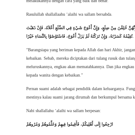
melakukannya dengan cara yang baik dan benar.
Rasulullah shallallaahu ‘alaihi wa sallam bersabda.
ِنَّهُنَّ خُلِقْنَ مِنْ ضِلَعٍ، وَإِنَّ أَعْوَجَ شَيْءٍ فِي الضِّلَعِ أَعْلاَهُ، فَإِنْ ذَهَبْتَ
تُقِيْمُهُ كَسَرْتَهُ، وَإِنْ تَرَكْتَهُ لَمْ يَزَلْ أَعْوَجَ، فَاسْتَوْصُوْا بِالنِّسَاءِ خَيْرًا.
“Barangsiapa yang beriman kepada Allah dan hari Akhir, jangan
kebaikan. Sebab, mereka diciptakan dari tulang rusuk dan tula
meluruskannya, engkau akan mematahkannya. Dan jika engkau m
kepada wanita dengan kebaikan.”
Pernan suami adalah sebagai pendidik dalam keluarganya. Fungs
mestinya kalau suami jarang dirumah dan berkumpul bersama k
Nabi shallallahu ‘alaihi wa sallam berpesan:
ارْجِعُوا إِلَى أَهْلِيكُمْ، فَأَقِيمُوا فِيهِمْ وَعَلِّمُوهُمْ وَمُرُوهُمْ