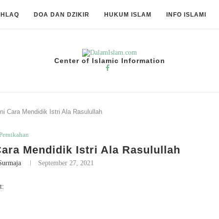
KHLAQ
DOA DAN DZIKIR
HUKUM ISLAM
INFO ISLAMI
Center of Islamic Information
i Cara Mendidik Istri Ala Rasulullah
Pernikahan
ara Mendidik Istri Ala Rasulullah
Surmaja
September 27, 2021
t: