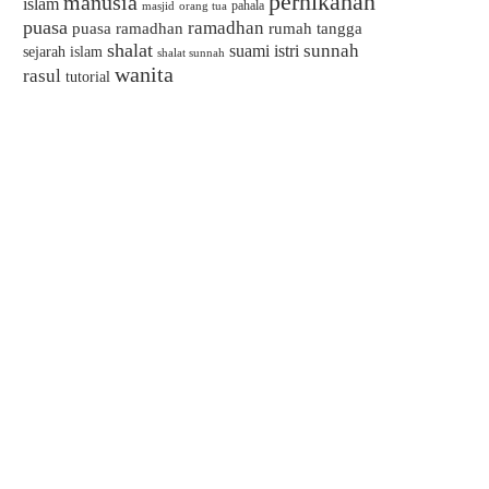
pernikahan
manusia
islam
pahala
masjid
orang tua
puasa
ramadhan
puasa ramadhan
rumah tangga
shalat
sunnah
suami istri
sejarah islam
shalat sunnah
wanita
rasul
tutorial