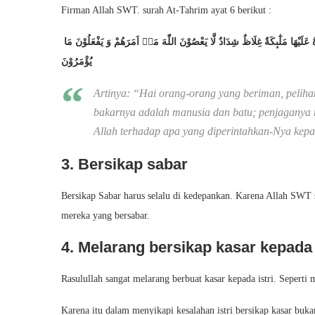
Firman Allah SWT. surah At-Tahrim ayat 6 berikut :
یٰۤاَیُّهَا الَّذِیْنَ اٰمَنُوْا قُوْۤا اَنْفُسَكُمْ وَ اَهْلِیْكُمْ نَارًا وَّ قُوْدُهَا النَّاسُ وَ الْحِجَارَةُ عَلَیْهَا مَلٰٓىٕكَةٌ غِلَاظٌ شِدَادٌ لَّا یَعْصُوْنَ اللّٰهَ مَاۤ اَمَرَهُمْ وَ یَفْعَلُوْنَ مَا
یُؤْمَرُوْنَ
Artinya: “Hai orang-orang yang beriman, peliha
bakarnya adalah manusia dan batu; penjaganya m
Allah terhadap apa yang diperintahkan-Nya kepa
3. Bersikap sabar
Bersikap Sabar harus selalu di kedepankan. Karena Allah SWT 
mereka yang bersabar.
4. Melarang bersikap kasar kepada 
Rasulullah sangat melarang berbuat kasar kepada istri. Sepert
Karena itu dalam menyikapi kesalahan istri bersikap kasar bu