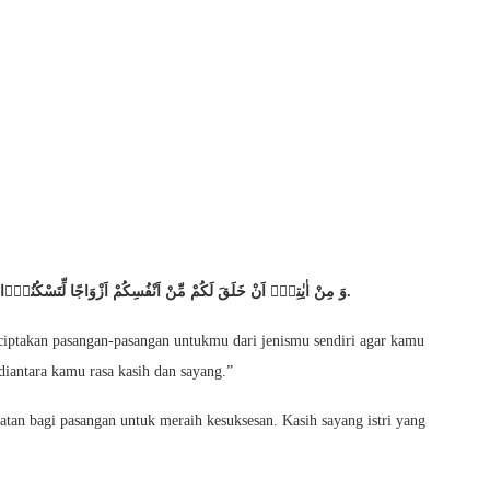
وَ مِنْ اٰیٰتِهٖۤ اَنْ خَلَقَ لَكُمْ مِّنْ اَنْفُسِكُمْ اَزْوَاجًا لِّتَسْكُنُوْۤا اِلَیْهَا وَ جَعَلَ بَیْنَكُمْ مَّوَدَّةً وَّ رَحْمَةًؕ-اِنَّ فِیْ ذٰلِكَ لَاٰیٰتٍ لِّقَوْمٍ یَّتَفَكَّرُوْنَ.
nciptakan pasangan-pasangan untukmu dari jenismu sendiri agar kamu
iantara kamu rasa kasih dan sayang.”
uatan bagi pasangan untuk meraih kesuksesan. Kasih sayang istri yang