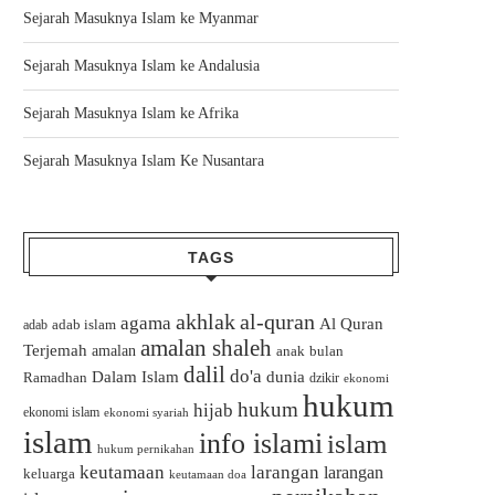
Sejarah Masuknya Islam ke Myanmar
Sejarah Masuknya Islam ke Andalusia
Sejarah Masuknya Islam ke Afrika
Sejarah Masuknya Islam Ke Nusantara
TAGS
akhlak
al-quran
agama
Al Quran
adab islam
adab
amalan shaleh
Terjemah
amalan
bulan
anak
dalil
do'a
Dalam Islam
dunia
Ramadhan
dzikir
ekonomi
hukum
hukum
hijab
ekonomi islam
ekonomi syariah
islam
info islami
islam
hukum pernikahan
keutamaan
larangan
larangan
keluarga
keutamaan doa