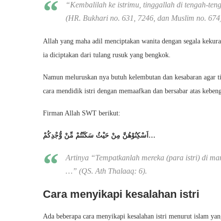
“Kembalilah ke istrimu, tinggallah di tengah-te
(HR. Bukhari no. 631, 7246, dan Muslim no. 674
Allah yang maha adil menciptakan wanita dengan segala kekura
ia diciptakan dari tulang rusuk yang bengkok.
Namun meluruskan nya butuh kelembutan dan kesabaran agar ti
cara mendidik istri dengan memaafkan dan bersabar atas keben
Firman Allah SWT berikut:
اَسْكِنُوْهُنَّ مِنْ حَیْثُ سَكَنْتُمْ مِّنْ وُّجْدِكُمْ…
Artinya “Tempatkanlah mereka (para istri) di 
…” (QS. Ath Thalaaq: 6).
Cara menyikapi kesalahan istri
Ada beberapa cara menyikapi kesalahan istri menurut islam yang