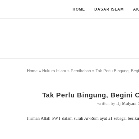
HOME
DASAR ISLAM
A
Home
»
Hukum Islam
»
Pernikahan
»
Tak Perlu Bingung, Begin
Tak Perlu Bingung, Begini C
written by
Hj Mulyani 
Firman Allah SWT dalam surah Ar-Rum ayat 21 sebagai beriku