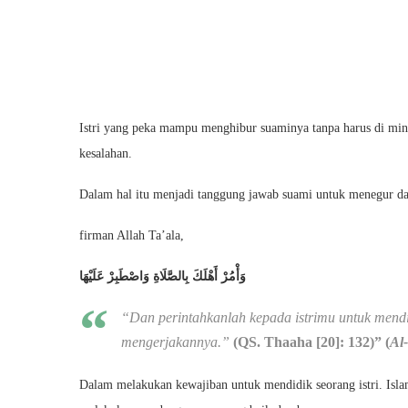
Istri yang peka mampu menghibur suaminya tanpa harus di min
kesalahan.
Dalam hal itu menjadi tanggung jawab suami untuk menegur dan
firman Allah Ta’ala,
وَأْمُرْ أَهْلَكَ بِالصَّلَاةِ وَاصْطَبِرْ عَلَيْهَا
“Dan perintahkanlah kepada istrimu untuk mend
mengerjakannya.”
(QS. Thaaha [20]: 132)” (
Al-
Dalam melakukan kewajiban untuk mendidik seorang istri. Isla