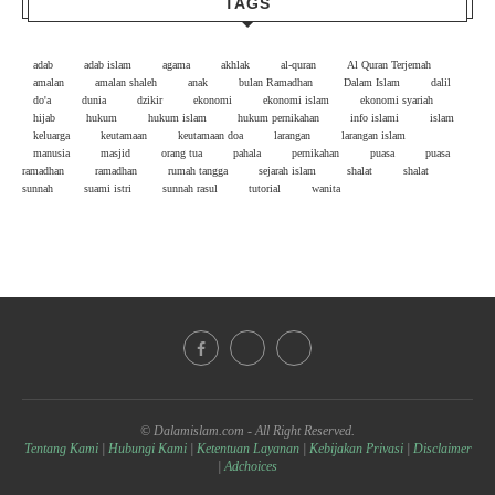
TAGS
adab
adab islam
agama
akhlak
al-quran
Al Quran Terjemah
amalan
amalan shaleh
anak
bulan Ramadhan
Dalam Islam
dalil
do'a
dunia
dzikir
ekonomi
ekonomi islam
ekonomi syariah
hijab
hukum
hukum islam
hukum pernikahan
info islami
islam
keluarga
keutamaan
keutamaan doa
larangan
larangan islam
manusia
masjid
orang tua
pahala
pernikahan
puasa
puasa
ramadhan
ramadhan
rumah tangga
sejarah islam
shalat
shalat
sunnah
suami istri
sunnah rasul
tutorial
wanita
© Dalamislam.com - All Right Reserved.
Tentang Kami
|
Hubungi Kami
|
Ketentuan Layanan
|
Kebijakan Privasi
|
Disclaimer
|
Adchoices