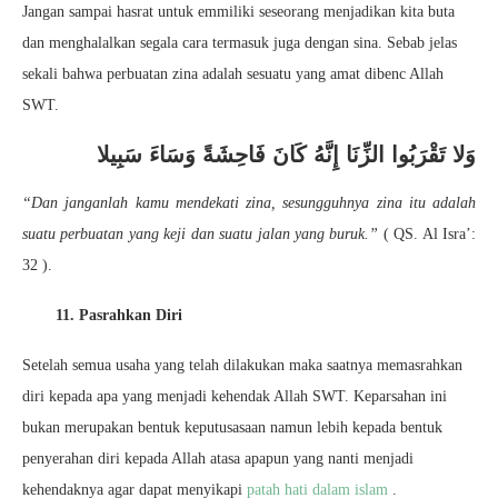
Jangan sampai hasrat untuk emmiliki seseorang menjadikan kita buta
dan menghalalkan segala cara termasuk juga dengan sina. Sebab jelas
sekali bahwa perbuatan zina adalah sesuatu yang amat dibenc Allah
SWT.
وَلا تَقْرَبُوا الزِّنَا إِنَّهُ كَانَ فَاحِشَةً وَسَاءَ سَبِيلا
“Dan janganlah kamu mendekati zina, sesungguhnya zina itu adalah
suatu perbuatan yang keji dan suatu jalan yang buruk.”
( QS. Al Isra’:
32 ).
11. Pasrahkan Diri
Setelah semua usaha yang telah dilakukan maka saatnya memasrahkan
diri kepada apa yang menjadi kehendak Allah SWT. Keparsahan ini
bukan merupakan bentuk keputusasaan namun lebih kepada bentuk
penyerahan diri kepada Allah atasa apapun yang nanti menjadi
kehendaknya agar dapat menyikapi
patah hati dalam islam
.