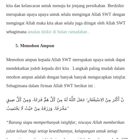
kita dan kelancaran untuk menuju ke jenjang pernikahan. Berdzikir
merupakan upaya upaya untuk selalu mengingat Allah SWT dengan
mengingat Allah maka kita akan selalu juga diingat oleh Allah SWT
sebagimana
amalan dzikir di bulan ramadahan
.
5. Memohon Ampun
Memohon ampun kepada Allah SWT merupakan upaya untuk dapat
mendekatkan jodoh kepada diri kita . Langkah paling mudah dalam
emohon ampun adalah dengan banyak banyak mengucapkan istiqfar.
Sebagimana dalam firman Allah SWT berikut ini :
نْ أَكْثَرَ مِنْ الِاسْتِغْفَارِ؛ جَعَلَ اللَّهُ لَهُ مِنْ كُلِّ هَمٍّ فَرَجًا، وَمِنْ كُلِّ ضِيقٍ
مَخْرَجًا، وَرَزَقَهُ مِنْ حَيْثُ لَا يَحْتَسِبُ”
“Barang siapa memperbanyak istighfar; niscaya Allah memberikan
jalan keluar bagi setiap kesedihannya, kelapangan untuk setiap