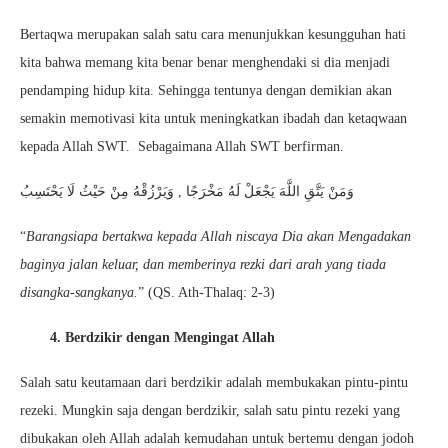
Bertaqwa merupakan salah satu cara menunjukkan kesungguhan hati
kita bahwa memang kita benar benar menghendaki si dia menjadi
pendamping hidup kita. Sehingga tentunya dengan demikian akan
semakin memotivasi kita untuk meningkatkan ibadah dan ketaqwaan
kepada Allah SWT. Sebagaimana Allah SWT berfirman.
وَمَنْ يَتَّقِ اللَّهَ يَجْعَلْ لَهُ مَخْرَجًا , وَيَرْزُقْهُ مِنْ حَيْثُ لَا يَحْتَسِبُ
“
Barangsiapa bertakwa kepada Allah niscaya Dia akan Mengadakan
baginya jalan keluar, dan memberinya rezki dari arah yang tiada
disangka-sangkanya.
” (QS. Ath-Thalaq: 2-3)
4. Berdzikir dengan Mengingat Allah
Salah satu keutamaan dari berdzikir adalah membukakan pintu-pintu
rezeki. Mungkin saja dengan berdzikir, salah satu pintu rezeki yang
dibukakan oleh Allah adalah kemudahan untuk bertemu dengan jodoh