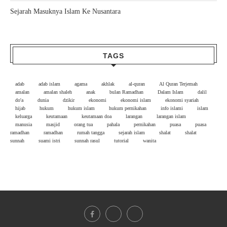
Sejarah Masuknya Islam Ke Nusantara
TAGS
adab
adab islam
agama
akhlak
al-quran
Al Quran Terjemah
amalan
amalan shaleh
anak
bulan Ramadhan
Dalam Islam
dalil
do'a
dunia
dzikir
ekonomi
ekonomi islam
ekonomi syariah
hijab
hukum
hukum islam
hukum pernikahan
info islami
islam
keluarga
keutamaan
keutamaan doa
larangan
larangan islam
manusia
masjid
orang tua
pahala
pernikahan
puasa
puasa
ramadhan
ramadhan
rumah tangga
sejarah islam
shalat
shalat
sunnah
suami istri
sunnah rasul
tutorial
wanita