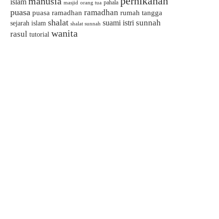
pernikahan
manusia
islam
pahala
masjid
orang tua
puasa
ramadhan
puasa ramadhan
rumah tangga
shalat
sunnah
suami istri
sejarah islam
shalat sunnah
wanita
rasul
tutorial