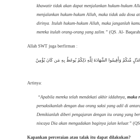
khawatir tidak akan dapat menjalankan hukum-hukum Alla
menjalankan hukum-hukum Allah, maka tidak ada dosa ata
dirinya. Itulah hukum-hukum Allah, maka janganlah ka
mereka itulah orang-orang yang zalim.”
(QS. Al- Baqarah
Allah SWT juga berfirman :
دْلٍ مِّنكُمْ وَأَقِيمُوا الشَّهَادَةَ لِلَّهِ ذَلِكُمْ يُوعَظُ بِهِ مَن كَانَ يُؤْمِنُ
Artinya:
“Apabila mereka telah mendekati akhir iddahnya,
maka r
persaksikanlah dengan dua orang saksi yang adil di anta
Demikianlah diberi pengajaran dengan itu orang yang be
niscaya Dia akan mengadakan baginya jalan keluar.”
(QS.
Kapankan perceraian atau talak itu dapat dilakukan?