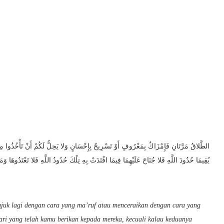
الطَّلاقُ مَرَّتَانِ فَإِمْزَاكٌ بِمَعْرُوفٍ أَوْ تَسْرِيحٌ بِإِحْسَانٍ وَلا يَحِلُّ لَكُمْ أَنْ تَأْخُذُوا مِمَّا آ
يُقِيمَا حُدُودَ اللَّهِ فَلا جُنَاحَ عَلَيْهِمَا فِيمَا افْتَدَتْ بِهِ تِلْكَ حُدُودُ اللَّهِ فَلا تَعْتَدُوهَا وَمَ
 rujuk lagi dengan cara yang ma’ruf atau menceraikan dengan cara yang
ari yang telah kamu berikan kepada mereka, kecuali kalau keduanya