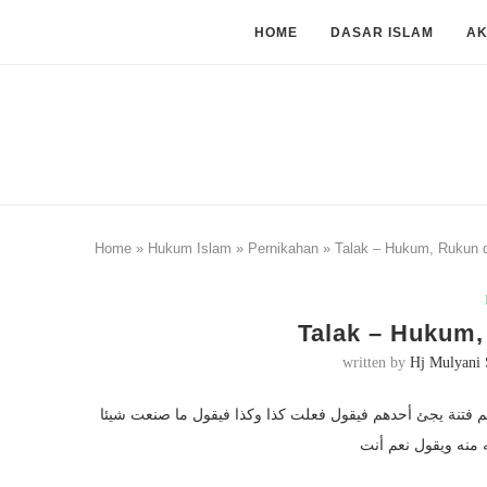
HOME
DASAR ISLAM
A
Home
»
Hukum Islam
»
Pernikahan
»
Talak – Hukum, Rukun 
Talak – Hukum,
written by
Hj Mulyani 
م فتنة يجئ أحدهم فيقول فعلت كذا وكذا فيقول ما صنعت شيئا
 منه ويقول نعم أنت