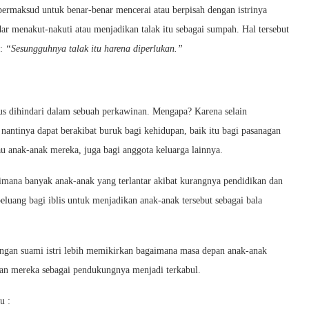
bermaksud untuk benar-benar mencerai atau berpisah dengan istrinya
dar menakut-nakuti atau menjadikan talak itu sebagai sumpah. Hal tersebut
a:
“Sesungguhnya talak itu harena diperlukan.”
arus dihindari dalam sebuah perkawinan. Mengapa? Karena selain
 nantinya dapat berakibat buruk bagi kehidupan, baik itu bagi pasanagan
au anak-anak mereka, juga bagi anggota keluarga lainnya.
imana banyak anak-anak yang terlantar akibat kurangnya pendidikan dan
peluang bagi iblis untuk menjadikan anak-anak tersebut sebagai bala
angan suami istri lebih memikirkan bagaimana masa depan anak-anak
kan mereka sebagai pendukungnya menjadi terkabul.
u :