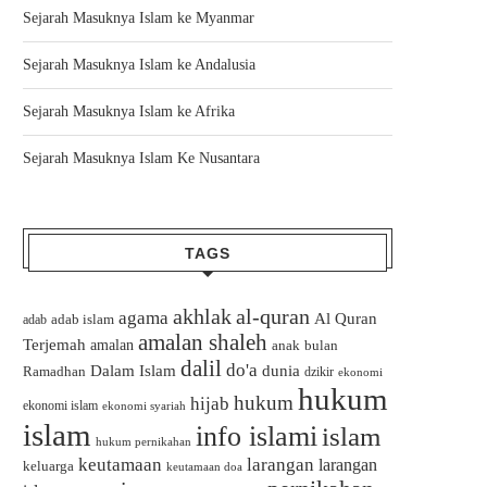
Sejarah Masuknya Islam ke Myanmar
Sejarah Masuknya Islam ke Andalusia
Sejarah Masuknya Islam ke Afrika
Sejarah Masuknya Islam Ke Nusantara
TAGS
akhlak
al-quran
agama
Al Quran
adab islam
adab
amalan shaleh
Terjemah
amalan
bulan
anak
dalil
do'a
Dalam Islam
dunia
Ramadhan
dzikir
ekonomi
hukum
hukum
hijab
ekonomi islam
ekonomi syariah
islam
info islami
islam
hukum pernikahan
keutamaan
larangan
larangan
keluarga
keutamaan doa