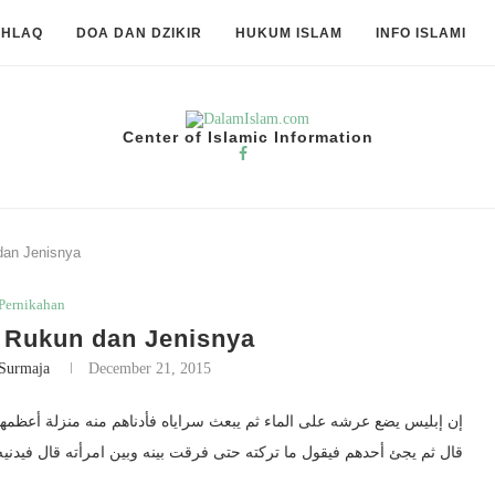
KHLAQ
DOA DAN DZIKIR
HUKUM ISLAM
INFO ISLAMI
Center of Islamic Information
dan Jenisnya
Pernikahan
 Rukun dan Jenisnya
Surmaja
December 21, 2015
إن إبليس يضع عرشه على الماء ثم يبعث سراياه فأدناهم منه منزلة أعظمه
قال ثم يجئ أحدهم فيقول ما تركته حتى فرقت بينه وبين امرأته قال فيدنيه