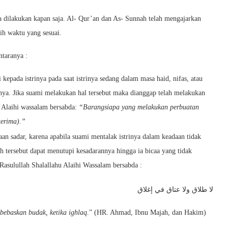
sa dilakukan kapan saja. Al- Qur’an dan As- Sunnah telah mengajarkan
ih waktu yang sesuai.
ntaranya :
 kepada istrinya pada saat istrinya sedang dalam masa haid, nifas, atau
linya. Jika suami melakukan hal tersebut maka dianggap telah melakukan
 Alaihi wassalam bersabda:
“Barangsiapa yang melakukan perbuatan
terima).”
an sadar, karena apabila suami mentalak istrinya dalam keadaan tidak
h tersebut dapat menutupi kesadarannya hingga ia bicaa yang tidak
 Rasulullah Shalallahu Alaihi Wassalam bersabda :
لا طلاق ولا عتاق في إغلاق
bebaskan budak, ketika ighlaq
.” (HR. Ahmad, Ibnu Majah, dan Hakim)