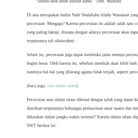
‘Sebaik-baik setan adalah kamu.”
(HR. Muslim)
Di atas merupakan hadist Nabi Shalallahu Alaihi Wassalam yan
perceraian. Mengapa? Karena perceraian itu adalah salah satu c
yang paling laknat, dimana dengan adanya perceraian akan da
terputusnya tali silaturahmi.
Selain itu, perceraian juga dapat membuka jalan menuju perz
begitu besar. Oleh karena itu, sebelum menikah akan lebih baik
nantinya hal-hal yang dilarang agama tidak terjadi, seperti perc
(baca juga:
zina dalam islam
)
Perceraian atau dalam islam dikenal dengan
talak
yang dapat dia
diartikan terputusnya hubungan perkawinan antar suami dan is
dikatakan dalam jangka waktu tertentu? Karena dalam islam dip
SWT berikut ini :