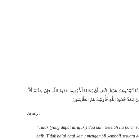
تَيْتُمُوهُنَّ شَيْئاً إِلاّض أَنْ يَخَافَا أَلاَّ يُقِيمَا حُدُودَ اللَّهِ فَإِنْ خِفْتُمْ أَلاَّ
نْ يَتَعَدَّ حُدُودَ اللَّهِ فَأُولَئِكَ هُمُ الظَّالِمُونَ
Artinya:
“Talak (yang dapat dirujuki) dua kali. Setelah itu boleh
baik. Tidak halal bagi kamu mengambil kembali sesuatu d