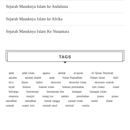
Sejarah Masuknya Islam ke Andalusia
Sejarah Masuknya Islam ke Afrika
Sejarah Masuknya Islam Ke Nusantara
TAGS
adab
adab islam
agama
akhlak
al-quran
Al Quran Terjemah
amalan
amalan shaleh
anak
bulan Ramadhan
Dalam Islam
dalil
do'a
dunia
dzikir
ekonomi
ekonomi islam
ekonomi syariah
hijab
hukum
hukum islam
hukum pernikahan
info islami
islam
keluarga
keutamaan
keutamaan doa
larangan
larangan islam
manusia
masjid
orang tua
pahala
pernikahan
puasa
puasa
ramadhan
ramadhan
rumah tangga
sejarah islam
shalat
shalat
sunnah
suami istri
sunnah rasul
tutorial
wanita