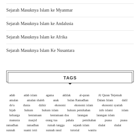
Sejarah Masuknya Islam ke Myanmar
Sejarah Masuknya Islam ke Andalusia
Sejarah Masuknya Islam ke Afrika
Sejarah Masuknya Islam Ke Nusantara
TAGS
adab
adab islam
agama
akhlak
al-quran
Al Quran Terjemah
amalan
amalan shaleh
anak
bulan Ramadhan
Dalam Islam
dalil
do'a
dunia
dzikir
ekonomi
ekonomi islam
ekonomi syariah
hijab
hukum
hukum islam
hukum pernikahan
info islami
islam
keluarga
keutamaan
keutamaan doa
larangan
larangan islam
manusia
masjid
orang tua
pahala
pernikahan
puasa
puasa
ramadhan
ramadhan
rumah tangga
sejarah islam
shalat
shalat
sunnah
suami istri
sunnah rasul
tutorial
wanita