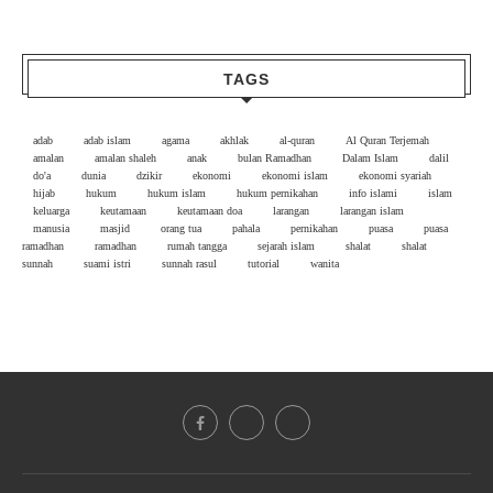
TAGS
adab
adab islam
agama
akhlak
al-quran
Al Quran Terjemah
amalan
amalan shaleh
anak
bulan Ramadhan
Dalam Islam
dalil
do'a
dunia
dzikir
ekonomi
ekonomi islam
ekonomi syariah
hijab
hukum
hukum islam
hukum pernikahan
info islami
islam
keluarga
keutamaan
keutamaan doa
larangan
larangan islam
manusia
masjid
orang tua
pahala
pernikahan
puasa
puasa
ramadhan
ramadhan
rumah tangga
sejarah islam
shalat
shalat
sunnah
suami istri
sunnah rasul
tutorial
wanita