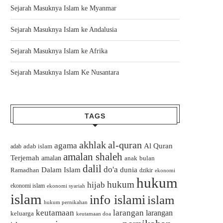
Sejarah Masuknya Islam ke Myanmar
Sejarah Masuknya Islam ke Andalusia
Sejarah Masuknya Islam ke Afrika
Sejarah Masuknya Islam Ke Nusantara
TAGS
akhlak
al-quran
agama
Al Quran
adab islam
adab
amalan shaleh
Terjemah
amalan
bulan
anak
dalil
do'a
Dalam Islam
dunia
Ramadhan
dzikir
ekonomi
hukum
hukum
hijab
ekonomi islam
ekonomi syariah
islam
info islami
islam
hukum pernikahan
keutamaan
larangan
larangan
keluarga
keutamaan doa