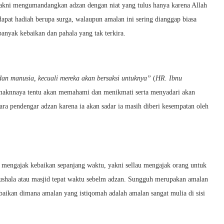
yakni mengumandangkan adzan dengan niat yang tulus hanya karena Allah
apat hadiah berupa surga, walaupun amalan ini sering dianggap biasa
anyak kebaikan dan pahala yang tak terkira.
 dan manusia, kecuali mereka akan bersaksi untuknya”
(
HR. Ibnu
aknnaya tentu akan memahami dan menikmati serta menyadari akan
ara pendengar adzan karena ia akan sadar ia masih diberi kesempatan oleh
i mengajak kebaikan sepanjang waktu, yakni sellau mengajak orang untuk
mushala atau masjid tepat waktu sebelm adzan. Sungguh merupakan amalan
ebaikan dimana amalan yang istiqomah adalah amalan sangat mulia di sisi