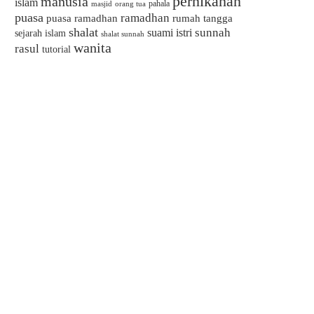
pernikahan
manusia
islam
pahala
masjid
orang tua
puasa
ramadhan
puasa ramadhan
rumah tangga
shalat
sunnah
suami istri
sejarah islam
shalat sunnah
wanita
rasul
tutorial