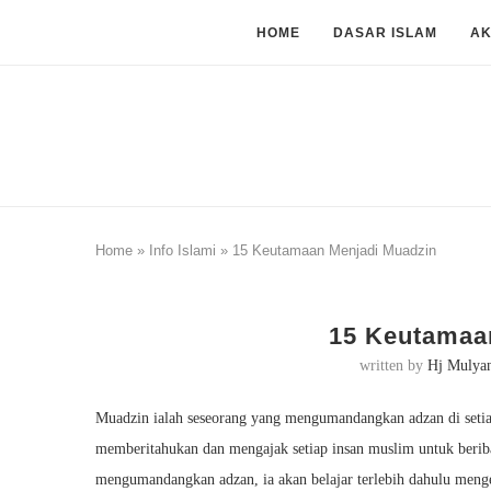
HOME
DASAR ISLAM
A
Home
»
Info Islami
»
15 Keutamaan Menjadi Muadzin
15 Keutamaa
written by
Hj Mulya
Muadzin ialah seseorang yang mengumandangkan adzan di set
memberitahukan dan mengajak setiap insan muslim untuk beriba
mengumandangkan adzan, ia akan belajar terlebih dahulu menge