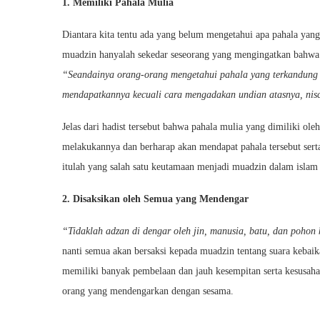
1. Memiliki Pahala Mulia
Diantara kita tentu ada yang belum mengetahui apa pahala ya
muadzin hanyalah sekedar seseorang yang mengingatkan bahwa wa
“Seandainya orang-orang mengetahui pahala yang terkandung 
mendapatkannya kecuali cara mengadakan undian atasnya, nis
Jelas dari hadist tersebut bahwa pahala mulia yang dimiliki ol
melakukannya dan berharap akan mendapat pahala tersebut sert
itulah yang salah satu keutamaan menjadi muadzin dalam islam
2. Disaksikan oleh Semua yang Mendengar
“Tidaklah adzan di dengar oleh jin, manusia, batu, dan pohon
nanti semua akan bersaksi kepada muadzin tentang suara kebaik
memiliki banyak pembelaan dan jauh kesempitan serta kesusah
orang yang mendengarkan dengan sesama.