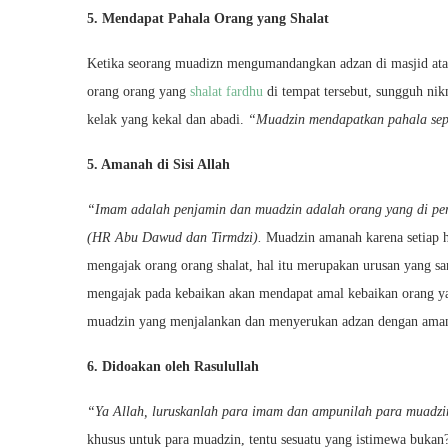
5. Mendapat Pahala Orang yang Shalat
Ketika seorang muadizn mengumandangkan adzan di masjid ata
orang orang yang
shalat fardhu
di tempat tersebut, sungguh nik
kelak yang kekal dan abadi.
“Muadzin mendapatkan pahala sepe
5. Amanah di Sisi Allah
“Imam adalah penjamin dan muadzin adalah orang yang di per
(HR Abu Dawud dan Tirmdzi).
Muadzin amanah karena setiap h
mengajak orang orang shalat, hal itu merupakan urusan yang s
mengajak pada kebaikan akan mendapat amal kebaikan orang ya
muadzin yang menjalankan dan menyerukan adzan dengan ama
6. Didoakan oleh Rasulullah
“Ya Allah, luruskanlah para imam dan ampunilah para muadzi
khusus untuk para muadzin, tentu sesuatu yang istimewa bukan?