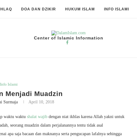
KHLAQ
DOA DAN DZIKIR
HUKUM ISLAM
INFO ISLAMI
Center of Islamic Information
Info Islami
n Menjadi Muadzin
ni Surmaja
April 10, 2018
iap waktu waktu
shalat wajib
dengan niat ikhlas karena Allah yakni untuk
dah, seorang muadzin dalam perjalanannya tentu tidak asal
nai apa saja bacaan dan maknanya serta pengucapan lafalnya sehingga