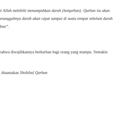
ai Allah melebihi menumpahkan darah (berqurban). Qurban itu akan
sesungguhnya darah akan cepat sampai di suatu tempat sebelum darah
rban”.
, bahwa diwajibkannya berkurban bagi orang yang mampu. Semakin
ng dinamakan
Shohibul Qurban
.