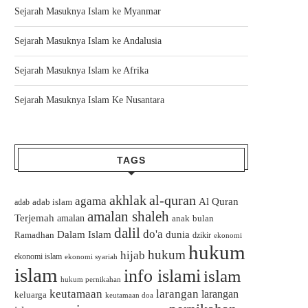
Sejarah Masuknya Islam ke Myanmar
Sejarah Masuknya Islam ke Andalusia
Sejarah Masuknya Islam ke Afrika
Sejarah Masuknya Islam Ke Nusantara
TAGS
akhlak
al-quran
agama
Al Quran
adab islam
adab
amalan shaleh
Terjemah
amalan
bulan
anak
dalil
do'a
Dalam Islam
dunia
Ramadhan
dzikir
ekonomi
hukum
hukum
hijab
ekonomi islam
ekonomi syariah
islam
info islami
islam
hukum pernikahan
keutamaan
larangan
larangan
keluarga
keutamaan doa