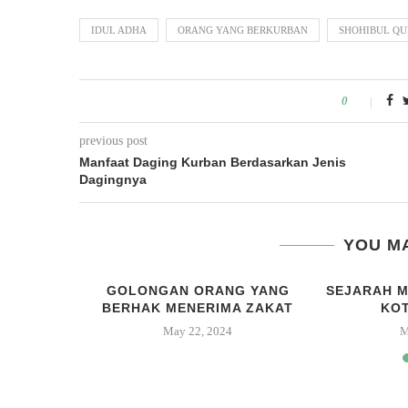
IDUL ADHA
ORANG YANG BERKURBAN
SHOHIBUL Q
0
previous post
Manfaat Daging Kurban Berdasarkan Jenis
Dagingnya
YOU MA
ENURUT
GOLONGAN ORANG YANG
SEJARAH M
ILNYA
BERHAK MENERIMA ZAKAT
KOT
3
May 22, 2024
M