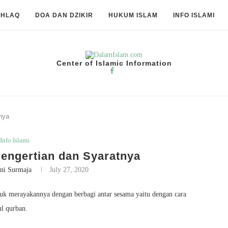
KHLAQ
DOA DAN DZIKIR
HUKUM ISLAM
INFO ISLAMI
Center of Islamic Information
nya
Info Islami
engertian dan Syaratnya
ni Surmaja
July 27, 2020
ntuk merayakannya dengan berbagi antar sesama yaitu dengan cara
ul qurban.