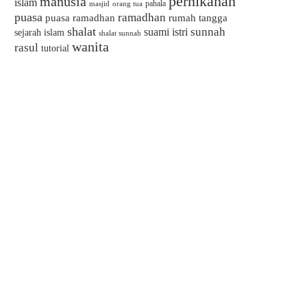
pernikahan
manusia
islam
pahala
masjid
orang tua
puasa
ramadhan
puasa ramadhan
rumah tangga
shalat
sunnah
suami istri
sejarah islam
shalat sunnah
wanita
rasul
tutorial