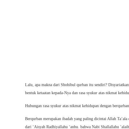
Lalu, apa makna dari Shohibul qurban itu sendiri? Disyariatk
bentuk ketaatan kepada-Nya dan rasa syukur atas nikmat kehid
Hubungan rasa syukur atas nikmat kehidupan dengan berqurban y
Berqurban merupakan ibadah yang paling dicintai Allah Ta’ala 
dari ‘Aisyah Radhiyallahu ‘anhu. bahwa Nabi Shallallahu ‘alaih