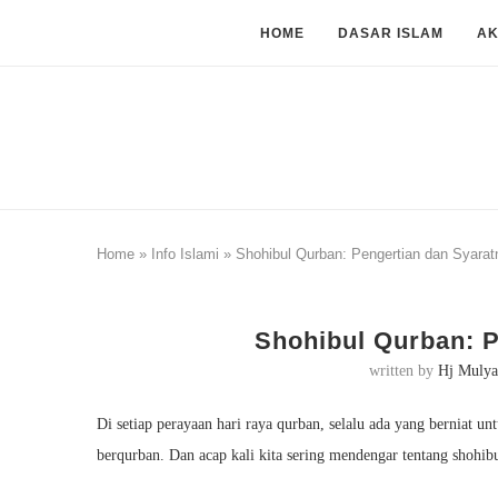
HOME
DASAR ISLAM
A
Home
»
Info Islami
»
Shohibul Qurban: Pengertian dan Syarat
Shohibul Qurban: P
written by
Hj Mulya
Di setiap perayaan hari raya qurban, selalu ada yang berniat u
berqurban. Dan acap kali kita sering mendengar tentang shohib