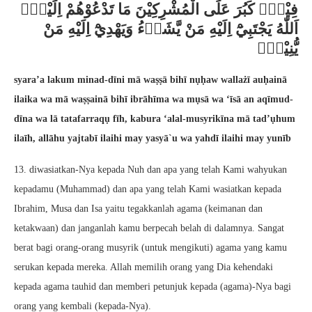
فِيْهِۗ كَبُرَ عَلَى الْمُشْرِكِيْنَ مَا تَدْعُوْهُمْ اِلَيْهِۗ
اَللّٰهُ يَجْتَبِيْٓ اِلَيْهِ مَنْ يَّشَاۤءُ وَيَهْدِيْٓ اِلَيْهِ مَنْ
يُّنِيْبُۗ
syara’a lakum minad-dīni mā waṣṣā bihī nụḥaw wallażī auḥainā
ilaika wa mā waṣṣainā bihī ibrāhīma wa mụsā wa ‘īsā an aqīmud-
dīna wa lā tatafarraqụ fīh, kabura ‘alal-musyrikīna mā tad’ụhum
ilaīh, allāhu yajtabī ilaihi may yasyā`u wa yahdī ilaihi may yunīb
13. diwasiatkan-Nya kepada Nuh dan apa yang telah Kami wahyukan
kepadamu (Muhammad) dan apa yang telah Kami wasiatkan kepada
Ibrahim, Musa dan Isa yaitu tegakkanlah agama (keimanan dan
ketakwaan) dan janganlah kamu berpecah belah di dalamnya. Sangat
berat bagi orang-orang musyrik (untuk mengikuti) agama yang kamu
serukan kepada mereka. Allah memilih orang yang Dia kehendaki
kepada agama tauhid dan memberi petunjuk kepada (agama)-Nya bagi
orang yang kembali (kepada-Nya).