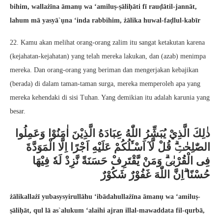
bihim, wallażīna āmanụ wa ‘amiluṣ-ṣāliḥāti fī rauḍātil-jannāt,
lahum mā yasyā`ụna ‘inda rabbihim, żālika huwal-faḍlul-kabīr
22. Kamu akan melihat orang-orang zalim itu sangat ketakutan karena
(kejahatan-kejahatan) yang telah mereka lakukan, dan (azab) menimpa
mereka. Dan orang-orang yang beriman dan mengerjakan kebajikan
(berada) di dalam taman-taman surga, mereka memperoleh apa yang
mereka kehendaki di sisi Tuhan. Yang demikian itu adalah karunia yang
besar.
ذٰلِكَ الَّذِيْ يُبَشِّرُ اللّٰهُ عِبَادَهُ الَّذِيْنَ اٰمَنُوْا وَعَمِلُوا
الصّٰلِحٰتِۗ قُلْ لَّآ اَسْـَٔلُكُمْ عَلَيْهِ اَجْرًا اِلَّا الْمَوَدَّةَ
فِى الْقُرْبٰىۗ وَمَنْ يَّقْتَرِفْ حَسَنَةً نَّزِدْ لَهٗ فِيْهَا
حُسْنًا ۗاِنَّ اللّٰهَ غَفُوْرٌ شَكُوْرٌ
żālikallażī yubasysyirullāhu ‘ibādahullażīna āmanụ wa ‘amiluṣ-
ṣāliḥāt, qul lā as`alukum ‘alaihi ajran illal-mawaddata fil-qurbā,