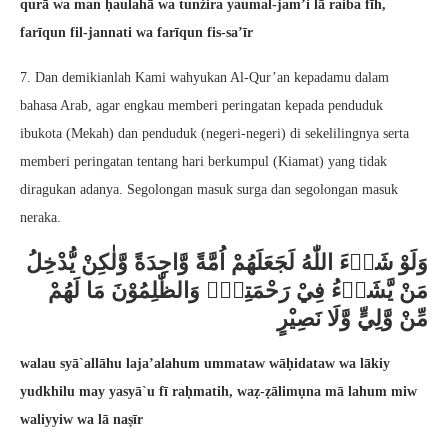
qurā wa man ḥaulahā wa tunżira yaumal-jam’i lā raiba fīh,
farīqun fil-jannati wa farīqun fis-sa’īr
7. Dan demikianlah Kami wahyukan Al-Qur’an kepadamu dalam
bahasa Arab, agar engkau memberi peringatan kepada penduduk
ibukota (Mekah) dan penduduk (negeri-negeri) di sekelilingnya serta
memberi peringatan tentang hari berkumpul (Kiamat) yang tidak
diragukan adanya. Segolongan masuk surga dan segolongan masuk
neraka.
وَلَوْ شَاۤءَ اللّٰهُ لَجَعَلَهُمْ اُمَّةً وَّاحِدَةً وَّلٰكِنْ يُّدْخِلُ
مَنْ يَّشَاۤءُ فِيْ رَحْمَتِهٖۗ وَالظّٰلِمُوْنَ مَا لَهُمْ
مِّنْ وَّلِيٍّ وَّلَا نَصِيْرٍ
walau syā`allāhu laja’alahum ummataw wāḥidataw wa lākiy
yudkhilu may yasyā`u fī raḥmatih, waẓ-ẓālimụna mā lahum miw
waliyyiw wa lā naṣīr