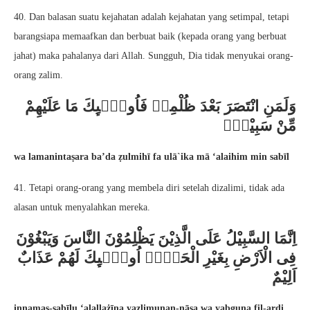
40. Dan balasan suatu kejahatan adalah kejahatan yang setimpal, tetapi
barangsiapa memaafkan dan berbuat baik (kepada orang yang berbuat
jahat) maka pahalanya dari Allah. Sungguh, Dia tidak menyukai orang-
orang zalim.
وَلَمَنِ انْتَصَرَ بَعْدَ ظُلْمِهٖ فَاُولٰۤىِٕكَ مَا عَلَيْهِمْ
مِّنْ سَبِيْلٍۗ
wa lamanintaṣara ba’da ẓulmihī fa ulā`ika mā ‘alaihim min sabīl
41. Tetapi orang-orang yang membela diri setelah dizalimi, tidak ada
alasan untuk menyalahkan mereka.
اِنَّمَا السَّبِيْلُ عَلَى الَّذِيْنَ يَظْلِمُوْنَ النَّاسَ وَيَبْغُوْنَ
فِى الْاَرْضِ بِغَيْرِ الْحَقِّۗ اُولٰۤىِٕكَ لَهُمْ عَذَابٌ
اَلِيْمٌ
innamas-sabīlu ‘alallażīna yaẓlimụnan-nāsa wa yabgụna fil-arḍi