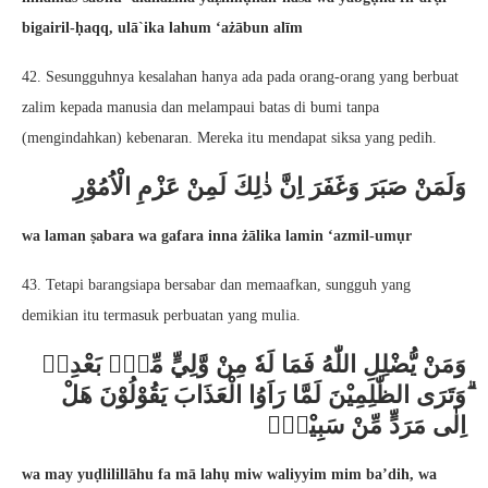
bigairil-ḥaqq, ulā`ika lahum ‘ażābun alīm
42. Sesungguhnya kesalahan hanya ada pada orang-orang yang berbuat
zalim kepada manusia dan melampaui batas di bumi tanpa
(mengindahkan) kebenaran. Mereka itu mendapat siksa yang pedih.
وَلَمَنْ صَبَرَ وَغَفَرَ اِنَّ ذٰلِكَ لَمِنْ عَزْمِ الْاُمُوْرِ
wa laman ṣabara wa gafara inna żālika lamin ‘azmil-umụr
43. Tetapi barangsiapa bersabar dan memaafkan, sungguh yang
demikian itu termasuk perbuatan yang mulia.
وَمَنْ يُّضْلِلِ اللّٰهُ فَمَا لَهٗ مِنْ وَّلِيٍّ مِّنْۢ بَعْدِهٖ
ۗوَتَرَى الظّٰلِمِيْنَ لَمَّا رَاَوُا الْعَذَابَ يَقُوْلُوْنَ هَلْ
اِلٰى مَرَدٍّ مِّنْ سَبِيْلٍۚ
wa may yuḍlilillāhu fa mā lahụ miw waliyyim mim ba’dih, wa