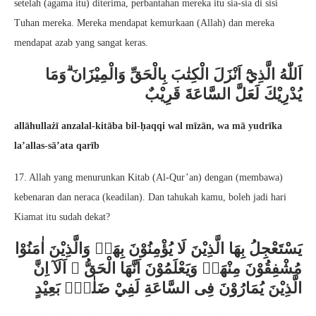
setelah (agama itu) diterima, perbantahan mereka itu sia-sia di sisi
Tuhan mereka. Mereka mendapat kemurkaan (Allah) dan mereka
mendapat azab yang sangat keras.
اَللّٰهُ الَّذِيْٓ اَنْزَلَ الْكِتٰبَ بِالْحَقِّ وَالْمِيْزَانَ ۗوَمَا
يُدْرِيْكَ لَعَلَّ السَّاعَةَ قَرِيْبٌ
allāhullażī anzalal-kitāba bil-ḥaqqi wal mīzān, wa mā yudrīka
la’allas-sā’ata qarīb
17. Allah yang menurunkan Kitab (Al-Qur’an) dengan (membawa)
kebenaran dan neraca (keadilan). Dan tahukah kamu, boleh jadi hari
Kiamat itu sudah dekat?
يَسْتَعْجِلُ بِهَا الَّذِيْنَ لَا يُؤْمِنُوْنَ بِهَاۚ وَالَّذِيْنَ اٰمَنُوْا
مُشْفِقُوْنَ مِنْهَاۙ وَيَعْلَمُوْنَ اَنَّهَا الْحَقُّ ۗ اَلَآ اِنَّ
الَّذِيْنَ يُمَارُوْنَ فِى السَّاعَةِ لَفِيْ ضَلٰلٍۢ بَعِيْدٍ