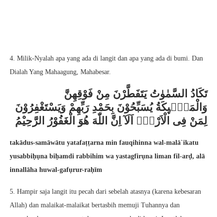
4. Milik-Nyalah apa yang ada di langit dan apa yang ada di bumi. Dan
Dialah Yang Mahaagung, Mahabesar.
تَكَادُ السَّمٰوٰتُ يَتَفَطَّرْنَ مِنْ فَوْقِهِنَّ
وَالْمَلٰۤىِٕكَةُ يُسَبِّحُوْنَ بِحَمْدِ رَبِّهِمْ وَيَسْتَغْفِرُوْنَ
لِمَنْ فِى الْاَرْضِۗ اَلَآ اِنَّ اللّٰهَ هُوَ الْغَفُوْرُ الرَّحِيْمُ
takādus-samāwātu yatafaṭṭarna min fauqihinna wal-malā`ikatu
yusabbiḥụna biḥamdi rabbihim wa yastagfirụna liman fil-arḍ, alā
innallāha huwal-gafụrur-raḥīm
5. Hampir saja langit itu pecah dari sebelah atasnya (karena kebesaran
Allah) dan malaikat-malaikat bertasbih memuji Tuhannya dan