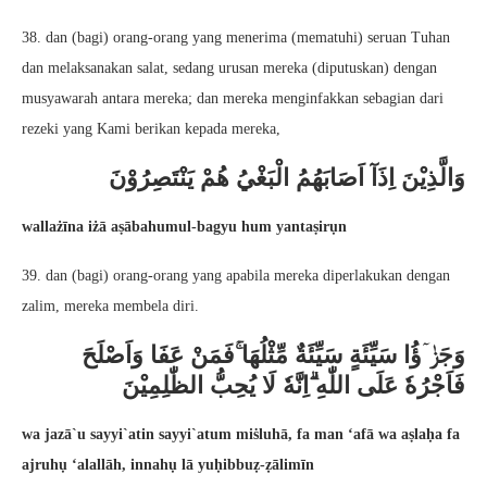
38. dan (bagi) orang-orang yang menerima (mematuhi) seruan Tuhan
dan melaksanakan salat, sedang urusan mereka (diputuskan) dengan
musyawarah antara mereka; dan mereka menginfakkan sebagian dari
rezeki yang Kami berikan kepada mereka,
وَالَّذِيْنَ اِذَآ اَصَابَهُمُ الْبَغْيُ هُمْ يَنْتَصِرُوْنَ
wallażīna iżā aṣābahumul-bagyu hum yantaṣirụn
39. dan (bagi) orang-orang yang apabila mereka diperlakukan dengan
zalim, mereka membela diri.
وَجَزٰۤؤُا سَيِّئَةٍ سَيِّئَةٌ مِّثْلُهَا ۚفَمَنْ عَفَا وَاَصْلَحَ
فَاَجْرُهٗ عَلَى اللّٰهِ ۗاِنَّهٗ لَا يُحِبُّ الظّٰلِمِيْنَ
wa jazā`u sayyi`atin sayyi`atum miṡluhā, fa man ‘afā wa aṣlaḥa fa
ajruhụ ‘alallāh, innahụ lā yuḥibbuẓ-ẓālimīn