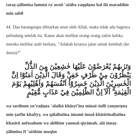
taraẓ-ẓālimīna lammā ra`awul-‘ażāba yaqụlụna hal ilā maraddim
min sabīl
44. Dan barangsiapa dibiarkan sesat oleh Allah, maka tidak ada baginya
pelindung setelah itu. Kamu akan melihat orang-orang zalim ketika
mereka melihat azab berkata, “Adakah kiranya jalan untuk kembali (ke
dunia)?”
وَتَرٰىهُمْ يُعْرَضُوْنَ عَلَيْهَا خٰشِعِيْنَ مِنَ الذُّلِّ
يَنْظُرُوْنَ مِنْ طَرْفٍ خَفِيٍّۗ وَقَالَ الَّذِيْنَ اٰمَنُوْٓا اِنَّ
الْخٰسِرِيْنَ الَّذِيْنَ خَسِرُوْٓا اَنْفُسَهُمْ وَاَهْلِيْهِمْ يَوْمَ
الْقِيٰمَةِ ۗ اَلَآ اِنَّ الظّٰلِمِيْنَ فِيْ عَذَابٍ مُّقِيْمٍ
wa tarāhum yu’raḍụna ‘alaihā khāsyi’īna minaż-żulli yanẓurụna
min ṭarfin khafiyy, wa qālallażīna āmanū innal-khāsirīnallażīna
khasirū anfusahum wa ahlīhim yaumal-qiyāmah, alā innaẓ-
ẓālimīna fī ‘ażābim muqīm