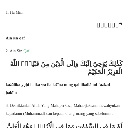
1. Ha Mim
عۤسۤقۤ ۗ’
Aīn sīn qāf
2. Ain Sin
Qaf
كَذٰلِكَ يُوْحِيْٓ اِلَيْكَ وَاِلَى الَّذِيْنَ مِنْ قَبْلِكَۙ اللّٰهُ
الْعَزِيْزُ الْحَكِيْمُ
każālika yụḥī ilaika wa ilallażīna ming qablikallāhul-‘azīzul-
ḥakīm
3. Demikianlah Allah Yang Mahaperkasa, Mahabijaksana mewahyukan
kepadamu (Muhammad) dan kepada orang-orang yang sebelummu.
لَهٗ مَا فِى السَّمٰوٰتِ وَمَا فِى الْاَرْضِۗ وَهُوَ الْعَلِيُّ