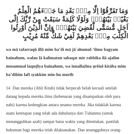
وَمَا تَفَرَّقُوْٓا اِلَّا مِنْۢ بَعْدِ مَا جَاۤءَهُمُ الْعِلْمُ
بَغْيًاۢ بَيْنَهُمْۗ وَلَوْلَا كَلِمَةٌ سَبَقَتْ مِنْ رَّبِّكَ اِلٰٓى
اَجَلٍ مُّسَمًّى لَّقُضِيَ بَيْنَهُمْۗ وَاِنَّ الَّذِيْنَ اُوْرِثُوا
الْكِتٰبَ مِنْۢ بَعْدِهِمْ لَفِيْ شَكٍّ مِّنْهُ مُرِيْبٍ
wa mā tafarraqū illā mim ba’di mā jā`ahumul-‘ilmu bagyam
bainahum, walau lā kalimatun sabaqat mir rabbika ilā ajalim
musammal laquḍiya bainahum, wa innallażīna ụriṡul-kitāba mim
ba’dihim lafī syakkim min-hu murīb
14. Dan mereka (Ahli Kitab) tidak berpecah belah kecuali setelah
datang kepada mereka ilmu (kebenaran yang disampaikan oleh para
nabi) karena kedengkian antara sesama mereka. Jika tidaklah karena
suatu ketetapan yang telah ada dahulunya dari Tuhanmu (untuk
menangguhkan azab) sampai batas waktu yang ditentukan, pastilah
hukuman bagi mereka telah dilaksanakan. Dan sesungguhnya orang-