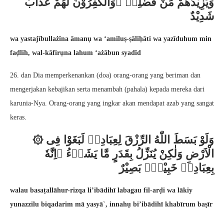
وَيَزِيْدُهُمْ مِّنْ فَضْلِهٖ ۗوَالْكٰفِرُوْنَ لَهُمْ عَذَابٌ
شَدِيْدٌ
wa yastajībullażīna āmanụ wa ‘amiluṣ-ṣāliḥāti wa yazīduhum min
faḍlih, wal-kāfirụna lahum ‘ażābun syadīd
26. dan Dia memperkenankan (doa) orang-orang yang beriman dan
mengerjakan kebajikan serta menambah (pahala) kepada mereka dari
karunia-Nya. Orang-orang yang ingkar akan mendapat azab yang sangat
keras.
۞ وَلَوْ بَسَطَ اللّٰهُ الرِّزْقَ لِعِبَادِهٖ لَبَغَوْا فِى
الْاَرْضِ وَلٰكِنْ يُنَزِّلُ بِقَدَرٍ مَّا يَشَاۤءُ ۗاِنَّهٗ
بِعِبَادِهٖ خَبِيْرٌۢ بَصِيْرٌ
walau basaṭallāhur-rizqa li’ibādihī labagau fil-arḍi wa lākiy
yunazzilu biqadarim mā yasyā`, innahụ bi’ibādihī khabīrum baṣīr