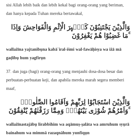
sisi Allah lebih baik dan lebih kekal bagi orang-orang yang beriman,
dan hanya kepada Tuhan mereka bertawakal,
وَالَّذِيْنَ يَجْتَنِبُوْنَ كَبٰۤىِٕرَ الْاِثْمِ وَالْفَوَاحِشَ وَاِذَا
مَا غَضِبُوْا هُمْ يَغْفِرُوْنَ ۚ
wallażīna yajtanibụna kabā`iral-iṡmi wal-fawāḥisya wa iżā mā
gaḍibụ hum yagfirụn
37. dan juga (bagi) orang-orang yang menjauhi dosa-dosa besar dan
perbuatan-perbuatan keji, dan apabila mereka marah segera memberi
maaf,
وَالَّذِيْنَ اسْتَجَابُوْا لِرَبِّهِمْ وَاَقَامُوا الصَّلٰوةَۖ
وَاَمْرُهُمْ شُوْرٰى بَيْنَهُمْۖ وَمِمَّا رَزَقْنٰهُمْ يُنْفِقُوْنَ ۚ
wallażīnastajābụ lirabbihim wa aqāmuṣ-ṣalāta wa amruhum syụrā
bainahum wa mimmā razaqnāhum yunfiqụn