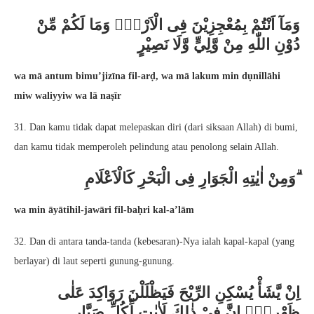
وَمَآ اَنْتُمْ بِمُعْجِزِيْنَ فِى الْاَرْضِۚ وَمَا لَكُمْ مِّنْ
دُوْنِ اللّٰهِ مِنْ وَّلِيٍّ وَّلَا نَصِيْرٍ
wa mā antum bimu’jizīna fil-arḍ, wa mā lakum min dụnillāhi
miw waliyyiw wa lā naṣīr
31. Dan kamu tidak dapat melepaskan diri (dari siksaan Allah) di bumi,
dan kamu tidak memperoleh pelindung atau penolong selain Allah.
وَمِنْ اٰيٰتِهِ الْجَوَارِ فِى الْبَحْرِ كَالْاَعْلَامِ ۗ
wa min āyātihil-jawāri fil-baḥri kal-a’lām
32. Dan di antara tanda-tanda (kebesaran)-Nya ialah kapal-kapal (yang
berlayar) di laut seperti gunung-gunung.
اِنْ يَّشَأْ يُسْكِنِ الرِّيْحَ فَيَظْلَلْنَ رَوَاكِدَ عَلٰى
ظَهْرِهٖۗ اِنَّ فِيْ ذٰلِكَ لَاٰيٰتٍ لِّكُلِّ صَبَّارٍ