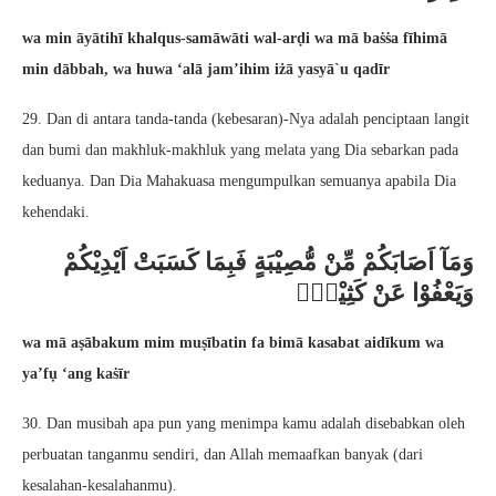
wa min āyātihī khalqus-samāwāti wal-arḍi wa mā baṡṡa fīhimā
min dābbah, wa huwa ‘alā jam’ihim iżā yasyā`u qadīr
29. Dan di antara tanda-tanda (kebesaran)-Nya adalah penciptaan langit
dan bumi dan makhluk-makhluk yang melata yang Dia sebarkan pada
keduanya. Dan Dia Mahakuasa mengumpulkan semuanya apabila Dia
kehendaki.
وَمَآ اَصَابَكُمْ مِّنْ مُّصِيْبَةٍ فَبِمَا كَسَبَتْ اَيْدِيْكُمْ
وَيَعْفُوْا عَنْ كَثِيْرٍۗ
wa mā aṣābakum mim muṣībatin fa bimā kasabat aidīkum wa
ya’fụ ‘ang kaṡīr
30. Dan musibah apa pun yang menimpa kamu adalah disebabkan oleh
perbuatan tanganmu sendiri, dan Allah memaafkan banyak (dari
kesalahan-kesalahanmu).