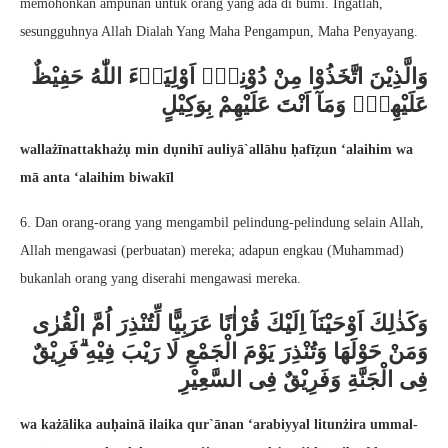
memohonkan ampunan untuk orang yang ada di bumi. Ingatlah,
sesungguhnya Allah Dialah Yang Maha Pengampun, Maha Penyayang.
وَالَّذِيْنَ اتَّخَذُوْا مِنْ دُوْنِهٖٓ اَوْلِيَاۤءَ اللّٰهُ حَفِيْظٌ
عَلَيْهِمْۖ وَمَآ اَنْتَ عَلَيْهِمْ بِوَكِيْلٍ
wallażīnattakhażụ min dụnihī auliyā`allāhu ḥafīẓun ‘alaihim wa
mā anta ‘alaihim biwakīl
6. Dan orang-orang yang mengambil pelindung-pelindung selain Allah,
Allah mengawasi (perbuatan) mereka; adapun engkau (Muhammad)
bukanlah orang yang diserahi mengawasi mereka.
وَكَذٰلِكَ اَوْحَيْنَآ اِلَيْكَ قُرْاٰنًا عَرَبِيًّا لِّتُنْذِرَ اُمَّ الْقُرٰى
وَمَنْ حَوْلَهَا وَتُنْذِرَ يَوْمَ الْجَمْعِ لَا رَيْبَ فِيْهِ ۗفَرِيْقٌ
فِى الْجَنَّةِ وَفَرِيْقٌ فِى السَّعِيْرِ
wa każālika auḥainā ilaika qur`ānan ‘arabiyyal litunżira ummal-