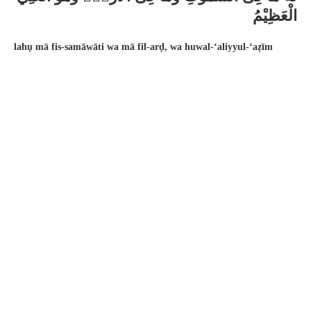
الْعَظِيْمُ
lahụ mā fis-samāwāti wa mā fil-arḍ, wa huwal-‘aliyyul-‘aẓīm