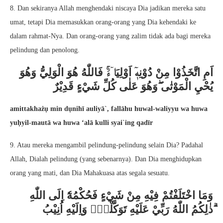
8. Dan sekiranya Allah menghendaki niscaya Dia jadikan mereka satu
umat, tetapi Dia memasukkan orang-orang yang Dia kehendaki ke
dalam rahmat-Nya. Dan orang-orang yang zalim tidak ada bagi mereka
pelindung dan penolong.
اَمِ اتَّخَذُوْا مِنْ دُوْنِهٖٓ اَوْلِيَاۤءَۚ فَاللّٰهُ هُوَ الْوَلِيُّ وَهُوَ
يُحْيِ الْمَوْتٰى ۖوَهُوَ عَلٰى كُلِّ شَيْءٍ قَدِيْرٌ
amittakhażụ min dụnihī auliyā`, fallāhu huwal-waliyyu wa huwa
yuḥyil-mautā wa huwa ‘alā kulli syai`ing qadīr
9. Atau mereka mengambil pelindung-pelindung selain Dia? Padahal
Allah, Dialah pelindung (yang sebenarnya). Dan Dia menghidupkan
orang yang mati, dan Dia Mahakuasa atas segala sesuatu.
وَمَا اخْتَلَفْتُمْ فِيْهِ مِنْ شَيْءٍ فَحُكْمُهٗٓ اِلَى اللّٰهِ
ۗذٰلِكُمُ اللّٰهُ رَبِّيْ عَلَيْهِ تَوَكَّلْتُۖ وَاِلَيْهِ اُنِيْبُ