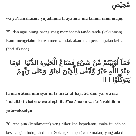
مَّحِيْصٍ
wa ya’lamallażīna yujādilụna fī āyātinā, mā lahum mim maḥīṣ
35. dan agar orang-orang yang membantah tanda-tanda (kekuasaan)
Kami mengetahui bahwa mereka tidak akan memperoleh jalan keluar
(dari siksaan).
فَمَآ اُوْتِيْتُمْ مِّنْ شَيْءٍ فَمَتَاعُ الْحَيٰوةِ الدُّنْيَا ۚوَمَا
عِنْدَ اللّٰهِ خَيْرٌ وَّاَبْقٰى لِلَّذِيْنَ اٰمَنُوْا وَعَلٰى رَبِّهِمْ
يَتَوَكَّلُوْنَۚ
fa mā ụtītum min syai`in fa matā’ul-ḥayātid-dun-yā, wa mā
‘indallāhi khairuw wa abqā lillażīna āmanụ wa ‘alā rabbihim
yatawakkalụn
36. Apa pun (kenikmatan) yang diberikan kepadamu, maka itu adalah
kesenangan hidup di dunia. Sedangkan apa (kenikmatan) yang ada di