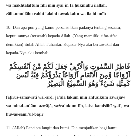
wa makhtalaftum fīhi min syai`in fa ḥukmuhū ilallāh,
żālikumullāhu rabbī ‘alaihi tawakkaltu wa ilaihi unīb
10. Dan apa pun yang kamu perselisihkan padanya tentang sesuatu,
keputusannya (terserah) kepada Allah. (Yang memiliki sifat-sifat
demikian) itulah Allah Tuhanku. Kepada-Nya aku bertawakal dan
kepada-Nya aku kembali.
فَاطِرُ السَّمٰوٰتِ وَالْاَرْضِۗ جَعَلَ لَكُمْ مِّنْ اَنْفُسِكُمْ
اَزْوَاجًا وَّمِنَ الْاَنْعَامِ اَزْوَاجًاۚ يَذْرَؤُكُمْ فِيْهِۗ لَيْسَ
كَمِثْلِهٖ شَيْءٌ ۚوَهُوَ السَّمِيْعُ الْبَصِيْرُ
fāṭirus-samāwāti wal-arḍ, ja’ala lakum min anfusikum azwājaw
wa minal-an’āmi azwājā, yażra`ukum fīh, laisa kamiṡlihī syaī`, wa
huwas-samī’ul-baṣīr
11. (Allah) Pencipta langit dan bumi. Dia menjadikan bagi kamu