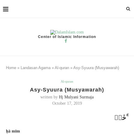
Center of Islamic Information
Home
»
Landasan Agama
»
Al-quran
»
Asy-Syuura (Musyawarah)
Al-quran
Asy-Syuura (Musyawarah)
written by
Hj Mulyani Surmaja
October 17, 2019
حٰمۤ ۚ
ḥā mīm