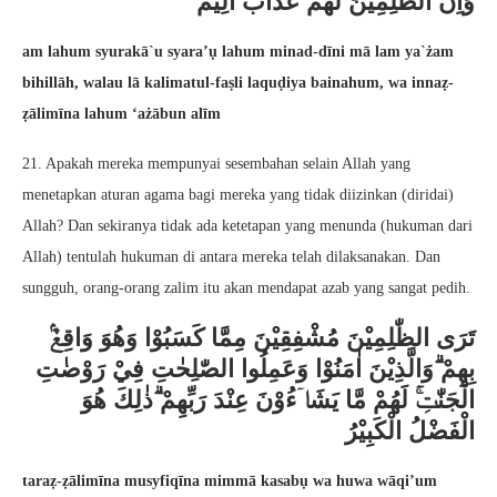
ۗوَاِنَّ الظّٰلِمِيْنَ لَهُمْ عَذَابٌ اَلِيْمٌ
am lahum syurakā`u syara’ụ lahum minad-dīni mā lam ya`żam
bihillāh, walau lā kalimatul-faṣli laquḍiya bainahum, wa innaẓ-
ẓālimīna lahum ‘ażābun alīm
21. Apakah mereka mempunyai sesembahan selain Allah yang
menetapkan aturan agama bagi mereka yang tidak diizinkan (diridai)
Allah? Dan sekiranya tidak ada ketetapan yang menunda (hukuman dari
Allah) tentulah hukuman di antara mereka telah dilaksanakan. Dan
sungguh, orang-orang zalim itu akan mendapat azab yang sangat pedih.
تَرَى الظّٰلِمِيْنَ مُشْفِقِيْنَ مِمَّا كَسَبُوْا وَهُوَ وَاقِعٌۢ
بِهِمْ ۗوَالَّذِيْنَ اٰمَنُوْا وَعَمِلُوا الصّٰلِحٰتِ فِيْ رَوْضٰتِ
الْجَنّٰتِۚ لَهُمْ مَّا يَشَاۤءُوْنَ عِنْدَ رَبِّهِمْ ۗذٰلِكَ هُوَ
الْفَضْلُ الْكَبِيْرُ
taraẓ-ẓālimīna musyfiqīna mimmā kasabụ wa huwa wāqi’um