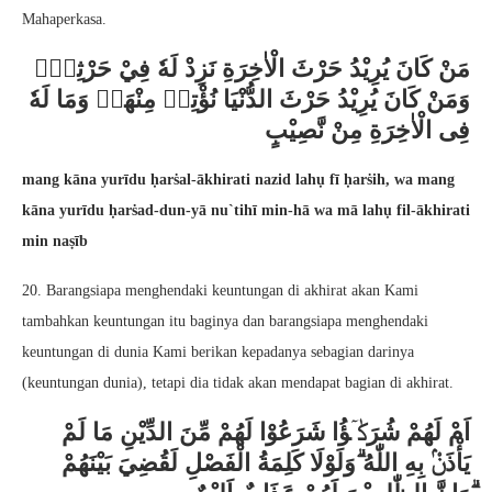
Mahaperkasa.
مَنْ كَانَ يُرِيْدُ حَرْثَ الْاٰخِرَةِ نَزِدْ لَهٗ فِيْ حَرْثِهٖۚ
وَمَنْ كَانَ يُرِيْدُ حَرْثَ الدُّنْيَا نُؤْتِهٖ مِنْهَاۙ وَمَا لَهٗ
فِى الْاٰخِرَةِ مِنْ نَّصِيْبٍ
mang kāna yurīdu ḥarṡal-ākhirati nazid lahụ fī ḥarṡih, wa mang
kāna yurīdu ḥarṡad-dun-yā nu`tihī min-hā wa mā lahụ fil-ākhirati
min naṣīb
20. Barangsiapa menghendaki keuntungan di akhirat akan Kami
tambahkan keuntungan itu baginya dan barangsiapa menghendaki
keuntungan di dunia Kami berikan kepadanya sebagian darinya
(keuntungan dunia), tetapi dia tidak akan mendapat bagian di akhirat.
اَمْ لَهُمْ شُرَكٰۤؤُا شَرَعُوْا لَهُمْ مِّنَ الدِّيْنِ مَا لَمْ
يَأْذَنْۢ بِهِ اللّٰهُ ۗوَلَوْلَا كَلِمَةُ الْفَصْلِ لَقُضِيَ بَيْنَهُمْ