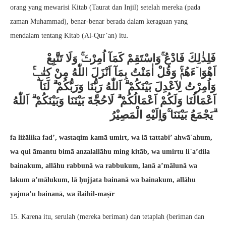
orang yang mewarisi Kitab (Taurat dan Injil) setelah mereka (pada
zaman Muhammad), benar-benar berada dalam keraguan yang
mendalam tentang Kitab (Al-Qur’an) itu.
فَلِذٰلِكَ فَادْعُ ۚوَاسْتَقِمْ كَمَآ اُمِرْتَۚ وَلَا تَتَّبِعْ
اَهْوَاۤءَهُمْۚ وَقُلْ اٰمَنْتُ بِمَآ اَنْزَلَ اللّٰهُ مِنْ كِتٰبٍۚ
وَاُمِرْتُ لِاَعْدِلَ بَيْنَكُمْ ۗ اَللّٰهُ رَبُّنَا وَرَبُّكُمْ ۗ لَنَآ
اَعْمَالُنَا وَلَكُمْ اَعْمَالُكُمْ ۗ لَاحُجَّةَ بَيْنَنَا وَبَيْنَكُمْ ۗ اَللّٰهُ
يَجْمَعُ بَيْنَنَا ۚوَاِلَيْهِ الْمَصِيْرُ ۗ
fa liżālika fad’, wastaqim kamā umirt, wa lā tattabi’ ahwā`ahum,
wa qul āmantu bimā anzalallāhu ming kitāb, wa umirtu li`a’dila
bainakum, allāhu rabbunā wa rabbukum, lanā a’mālunā wa
lakum a’mālukum, lā ḥujjata bainanā wa bainakum, allāhu
yajma’u bainanā, wa ilaihil-maṣīr
15. Karena itu, serulah (mereka beriman) dan tetaplah (beriman dan