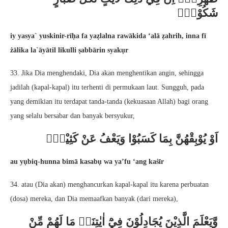
شَكُوْرٍۙ
iy yasya` yuskinir-rīḥa fa yaẓlalna rawākida ‘alā ẓahrih, inna fī
żālika la`āyātil likulli ṣabbārin syakụr
33. Jika Dia menghendaki, Dia akan menghentikan angin, sehingga
jadilah (kapal-kapal) itu terhenti di permukaan laut. Sungguh, pada
yang demikian itu terdapat tanda-tanda (kekuasaan Allah) bagi orang
yang selalu bersabar dan banyak bersyukur,
اَوْ يُوْبِقْهُنَّ بِمَا كَسَبُوْا وَيَعْفُ عَنْ كَثِيْرٍۙ
au yụbiq-hunna bimā kasabụ wa ya’fu ‘ang kaṡīr
34. atau (Dia akan) menghancurkan kapal-kapal itu karena perbuatan
(dosa) mereka, dan Dia memaafkan banyak (dari mereka),
وَّيَعْلَمَ الَّذِيْنَ يُجَادِلُوْنَ فِيْٓ اٰيٰتِنَاۗ مَا لَهُمْ مِّنْ