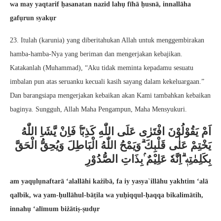
wa may yaqtarif ḥasanatan nazid lahụ fīhā ḥusnā, innallāha
gafụrun syakụr
23. Itulah (karunia) yang diberitahukan Allah untuk menggembirakan
hamba-hamba-Nya yang beriman dan mengerjakan kebajikan.
Katakanlah (Muhammad), “Aku tidak meminta kepadamu sesuatu
imbalan pun atas seruanku kecuali kasih sayang dalam kekeluargaan.”
Dan barangsiapa mengerjakan kebaikan akan Kami tambahkan kebaikan
baginya. Sungguh, Allah Maha Pengampun, Maha Mensyukuri.
اَمْ يَقُوْلُوْنَ افْتَرٰى عَلَى اللّٰهِ كَذِبًاۚ فَاِنْ يَّشَاِ اللّٰهُ
يَخْتِمْ عَلٰى قَلْبِكَ ۗوَيَمْحُ اللّٰهُ الْبَاطِلَ وَيُحِقُّ الْحَقَّ
بِكَلِمٰتِهٖ ۗاِنَّهٗ عَلِيْمٌ ۢبِذَاتِ الصُّدُوْرِ
am yaqụlụnaftarā ‘alallāhi każibā, fa iy yasya`illāhu yakhtim ‘alā
qalbik, wa yam-ḥullāhul-bāṭila wa yuḥiqqul-ḥaqqa bikalimātih,
innahụ ‘alīmum biżātiṣ-ṣudụr