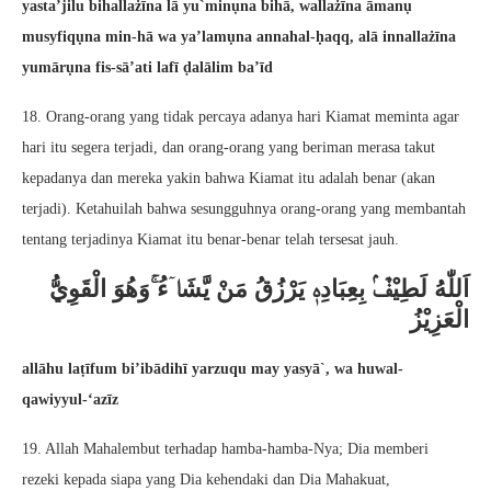
yasta’jilu bihallażīna lā yu`minụna bihā, wallażīna āmanụ
musyfiqụna min-hā wa ya’lamụna annahal-ḥaqq, alā innallażīna
yumārụna fis-sā’ati lafī ḍalālim ba’īd
18. Orang-orang yang tidak percaya adanya hari Kiamat meminta agar
hari itu segera terjadi, dan orang-orang yang beriman merasa takut
kepadanya dan mereka yakin bahwa Kiamat itu adalah benar (akan
terjadi). Ketahuilah bahwa sesungguhnya orang-orang yang membantah
tentang terjadinya Kiamat itu benar-benar telah tersesat jauh.
اَللّٰهُ لَطِيْفٌۢ بِعِبَادِهٖ يَرْزُقُ مَنْ يَّشَاۤءُ ۚوَهُوَ الْقَوِيُّ
الْعَزِيْزُ
allāhu laṭīfum bi’ibādihī yarzuqu may yasyā`, wa huwal-
qawiyyul-‘azīz
19. Allah Mahalembut terhadap hamba-hamba-Nya; Dia memberi
rezeki kepada siapa yang Dia kehendaki dan Dia Mahakuat,