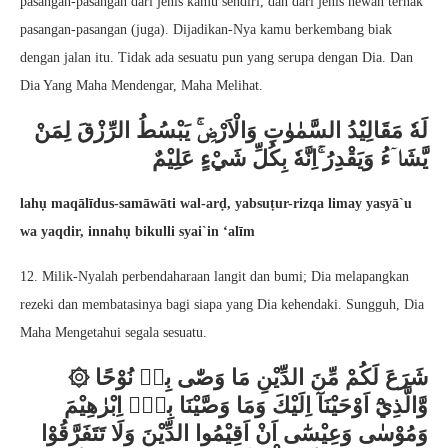
pasangan-pasangan dari jenis kamu sendiri, dan dari jenis hewan ternak
pasangan-pasangan (juga). Dijadikan-Nya kamu berkembang biak
dengan jalan itu. Tidak ada sesuatu pun yang serupa dengan Dia. Dan
Dia Yang Maha Mendengar, Maha Melihat.
لَهٗ مَقَالِيْدُ السَّمٰوٰتِ وَالْاَرْضِۚ يَبْسُطُ الرِّزْقَ لِمَنْ
يَّشَاۤءُ وَيَقْدِرُ ۚاِنَّهٗ بِكُلِّ شَيْءٍ عَلِيْمٌ
lahụ maqālīdus-samāwāti wal-arḍ, yabsuṭur-rizqa limay yasyā`u
wa yaqdir, innahụ bikulli syai`in ‘alīm
12. Milik-Nyalah perbendaharaan langit dan bumi; Dia melapangkan
rezeki dan membatasinya bagi siapa yang Dia kehendaki. Sungguh, Dia
Maha Mengetahui segala sesuatu.
۞ شَرَعَ لَكُمْ مِّنَ الدِّيْنِ مَا وَصّٰى بِهٖ نُوْحًا
وَّالَّذِيْٓ اَوْحَيْنَآ اِلَيْكَ وَمَا وَصَّيْنَا بِهٖٓ اِبْرٰهِيْمَ
وَمُوْسٰى وَعِيْسٰٓى اَنْ اَقِيْمُوا الدِّيْنَ وَلَا تَتَفَرَّقُوْا