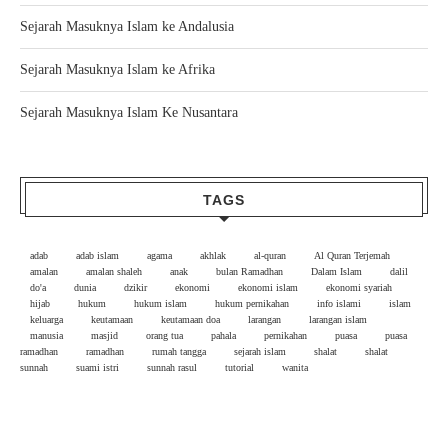
Sejarah Masuknya Islam ke Andalusia
Sejarah Masuknya Islam ke Afrika
Sejarah Masuknya Islam Ke Nusantara
TAGS
adab
adab islam
agama
akhlak
al-quran
Al Quran Terjemah
amalan
amalan shaleh
anak
bulan Ramadhan
Dalam Islam
dalil
do'a
dunia
dzikir
ekonomi
ekonomi islam
ekonomi syariah
hijab
hukum
hukum islam
hukum pernikahan
info islami
islam
keluarga
keutamaan
keutamaan doa
larangan
larangan islam
manusia
masjid
orang tua
pahala
pernikahan
puasa
puasa
ramadhan
ramadhan
rumah tangga
sejarah islam
shalat
shalat
sunnah
suami istri
sunnah rasul
tutorial
wanita