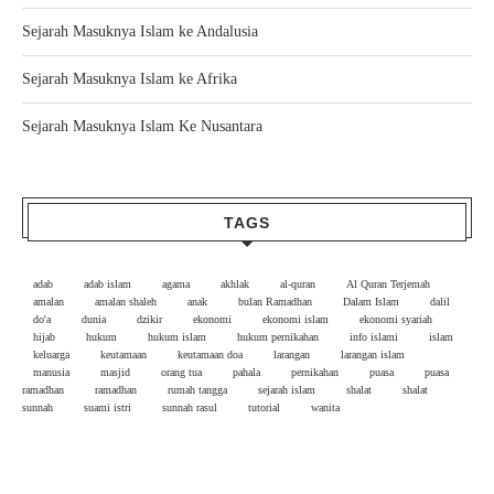
Sejarah Masuknya Islam ke Andalusia
Sejarah Masuknya Islam ke Afrika
Sejarah Masuknya Islam Ke Nusantara
TAGS
adab
adab islam
agama
akhlak
al-quran
Al Quran Terjemah
amalan
amalan shaleh
anak
bulan Ramadhan
Dalam Islam
dalil
do'a
dunia
dzikir
ekonomi
ekonomi islam
ekonomi syariah
hijab
hukum
hukum islam
hukum pernikahan
info islami
islam
keluarga
keutamaan
keutamaan doa
larangan
larangan islam
manusia
masjid
orang tua
pahala
pernikahan
puasa
puasa
ramadhan
ramadhan
rumah tangga
sejarah islam
shalat
shalat
sunnah
suami istri
sunnah rasul
tutorial
wanita