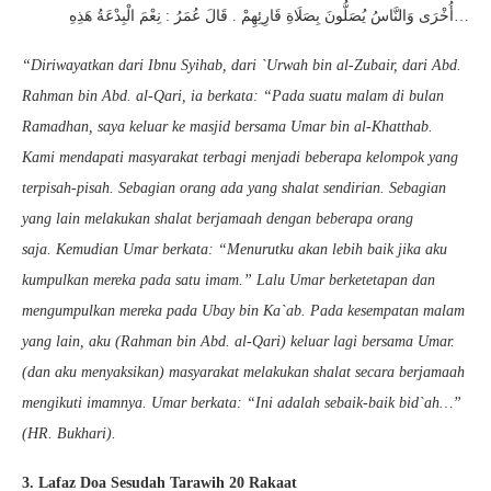
أُخْرَى وَالنَّاسُ يُصَلُّونَ بِصَلَاةِ قَارِئِهِمْ . قَالَ عُمَرُ : نِعْمَ الْبِدْعَةُ هَذِهِ…
“Diriwayatkan dari Ibnu Syihab, dari `Urwah bin al-Zubair, dari Abd.
Rahman bin Abd. al-Qari, ia berkata: “Pada suatu malam di bulan
Ramadhan, saya keluar ke masjid bersama Umar bin al-Khatthab.
Kami mendapati masyarakat terbagi menjadi beberapa kelompok yang
terpisah-pisah. Sebagian orang ada yang shalat sendirian. Sebagian
yang lain melakukan shalat berjamaah dengan beberapa orang
saja. Kemudian Umar berkata: “Menurutku akan lebih baik jika aku
kumpulkan mereka pada satu imam.” Lalu Umar berketetapan dan
mengumpulkan mereka pada Ubay bin Ka`ab. Pada kesempatan malam
yang lain, aku (Rahman bin Abd. al-Qari) keluar lagi bersama Umar.
(dan aku menyaksikan) masyarakat melakukan shalat secara berjamaah
mengikuti imamnya. Umar berkata: “Ini adalah sebaik-baik bid`ah…”
(HR. Bukhari).
3. Lafaz Doa Sesudah Tarawih 20 Rakaat