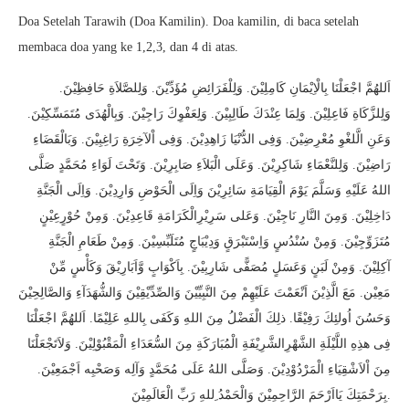
Doa Setelah Tarawih (Doa Kamilin). Doa kamilin, di baca setelah
membaca doa yang ke 1,2,3, dan 4 di atas.
اَللهُمَّ اجْعَلْنَا بِالْاِيْمَانِ كَامِلِيْنَ. وَلِلْفَرَائِضِ مُؤَدِّيْنَ. وَلِلصَّلاَةِ حَافِظِيْنَ.
وَلِلزَّكَاةِ فَاعِلِيْنَ. وَلِمَا عِنْدَكَ طَالِبِيْنَ. وَلِعَفْوِكَ رَاجِيْنَ. وَبِالْهُدَى مُتَمَسِّكِيْنَ.
وَعَنِ الَّلغْوِ مُعْرِضِيْنَ. وَفِى الدُّنْيَا زَاهِدِيْنَ. وَفِى اْلآخِرَةِ رَاغِبِيْنَ. وَبَالْقَضَاءِ
رَاضِيْنَ. وَلِلنَّعْمَاءِ شَاكِرِيْنَ. وَعَلَى الْبَلاَءِ صَابِرِيْنَ. وَتَحْتَ لَوَاءِ مُحَمَّدٍ صَلَّى
اللهُ عَلَيْهِ وَسَلَّمَ يَوْمَ الْقِيَامَةِ سَائِرِيْنَ وَاِلَى الْحَوْضِ وَارِدِيْنَ. وَاِلَى الْجَنَّةِ
دَاخِلِيْنَ. وَمِنَ النَّارِ نَاجِيْنَ. وَعَلى سَرِيْرِالْكَرَامَةِ قَاعِدِيْنَ. وَمِنْ حُوْرٍعِيْنٍ
مُتَزَوِّجِيْنَ. وَمِنْ سُنْدُسٍ وَاِسْتَبْرَقٍ وَدِيْبَاجٍ مُتَلَبِّسِيْنَ. وَمِنْ طَعَامِ الْجَنَّةِ
آكِلِيْنَ. وَمِنْ لَبَنٍ وَعَسَلٍ مُصَفًّى شَارِبِيْنَ. بِاَكْوَابٍ وَّاَبَارِيْقَ وَكَأْسٍ مِّنْ
مَعِيْن. مَعَ الَّذِيْنَ اَنْعَمْتَ عَلَيْهِمْ مِنَ النَّبِيِّيْنَ وَالصِّدِّيْقِيْنَ وَالشُّهَدَآءِ وَالصَّالِحِيْنَ
وَحَسُنَ اُولئِكَ رَفِيْقًا. ذلِكَ الْفَضْلُ مِنَ اللهِ وَكَفَى بِاللهِ عَلِيْمًا. اَللهُمَّ اجْعَلْنَا
فِى هذِهِ اللَّيْلَةِ الشَّهْرِالشَّرِيْفَةِ الْمُبَارَكَةِ مِنَ السُّعَدَاءِ الْمَقْبُوْلِيْنَ. وَلاَتَجْعَلْنَا
مِنَ اْلاَشْقِيَاءِ الْمَرْدُوْدِيْنَ. وَصَلَّى اللهُ عَلَى مُحَمَّدٍ وَآلِه وَصَحْبِه اَجْمَعِيْنَ.
بِرَحْمَتِكَ يَااَرْحَمَ الرَّاحِمِيْنَ وَالْحَمْدُ ِللهِ رَبِّ الْعَالَمِيْنَ.