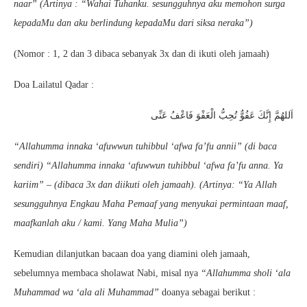
naar” (Artinya : “Wahai Tuhanku. sesungguhnya aku memohon surga
kepadaMu dan aku berlindung kepadaMu dari siksa neraka”)
(Nomor : 1, 2 dan 3 dibaca sebanyak 3x dan di ikuti oleh jamaah)
Doa Lailatul Qadar :
اَللهُمَّ إِنَّكَ عَفُوٌّ تُحِبُّ الْعَفْوَ فَاعْفُ عَنِّى
“Allahumma innaka ‘afuwwun tuhibbul ‘afwa fa’fu annii” (di baca
sendiri) “Allahumma innaka ‘afuwwun tuhibbul ‘afwa fa’fu anna. Ya
kariim” – (dibaca 3x dan diikuti oleh jamaah). (Artinya: “Ya Allah
sesungguhnya Engkau Maha Pemaaf yang menyukai permintaan maaf,
maafkanlah aku / kami. Yang Maha Mulia”)
Kemudian dilanjutkan bacaan doa yang diamini oleh jamaah,
sebelumnya membaca sholawat Nabi, misal nya
“Allahumma sholi ‘ala
Muhammad wa ‘ala ali Muhammad”
doanya sebagai berikut :