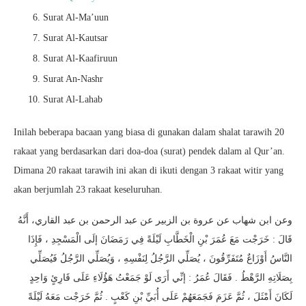
Surat Al-Ma’uun
Surat Al-Kautsar
Surat Al-Kaafiruun
Surat An-Nashr
Surat Al-Lahab
Inilah beberapa bacaan yang biasa di gunakan dalam shalat tarawih 20
rakaat yang berdasarkan dari doa-doa (surat) pendek dalam al Qur’an.
Dimana 20 rakaat tarawih ini akan di ikuti dengan 3 rakaat witir yang
akan berjumlah 23 rakaat keseluruhan.
وعن ابن شهاب عن عروة بن الزبير عن عبد الرحمن بن عبد القاري، أَنَّهُ
قَالَ : خَرَجْت مَعَ عُمَرَ بْنِ الْخَطَّابِ لَيْلَةً فِي رَمَضَانَ إلَى الْمَسْجِدِ ، فَإِذَا
النَّاسُ أَوْزَاعٌ مُتَفَرِّقُونَ ، يُصَلِّي الرَّجُلُ لِنَفْسِهِ ، وَيُصَلِّي الرَّجُلُ فَيُصَلِّي
بِصَلَاتِهِ الرَّهْطُ . فَقَالَ عُمَرُ : إنِّي أَرَى لَوْ جَمَعْتُ هَؤُلَاءِ عَلَى قَارِئٍ وَاحِدٍ
لَكَانَ أَمْثَلَ ، ثُمَّ عَزَمَ فَجَمَعَهُمْ عَلَى أُبَيِّ بْنِ كَعْبٍ . ثُمَّ خَرَجْت مَعَهُ لَيْلَةً