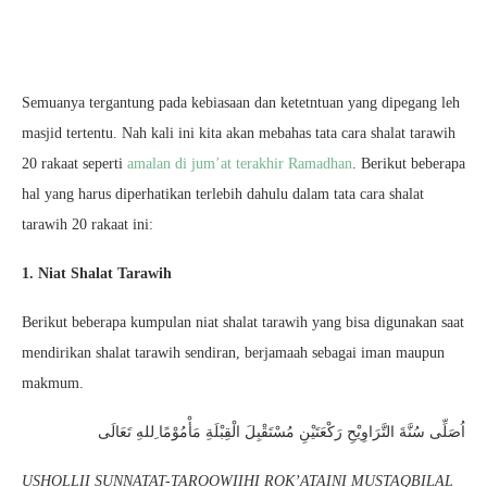
Semuanya tergantung pada kebiasaan dan ketetntuan yang dipegang leh
masjid tertentu. Nah kali ini kita akan mebahas tata cara shalat tarawih
20 rakaat seperti
amalan di jum’at terakhir Ramadhan
. Berikut beberapa
hal yang harus diperhatikan terlebih dahulu dalam tata cara shalat
tarawih 20 rakaat ini:
1. Niat Shalat Tarawih
Berikut beberapa kumpulan niat shalat tarawih yang bisa digunakan saat
mendirikan shalat tarawih sendiran, berjamaah sebagai iman maupun
makmum.
اُصَلِّى سُنَّةَ التَّرَاوِيْحِ رَكْعَتَيْنِ مُسْتَقْبِلَ الْقِبْلَةِ مَأْمُوْمًا ِللهِ تَعَالَى
USHOLLII SUNNATAT-TAROOWIIHI ROK’ATAINI MUSTAQBILAL