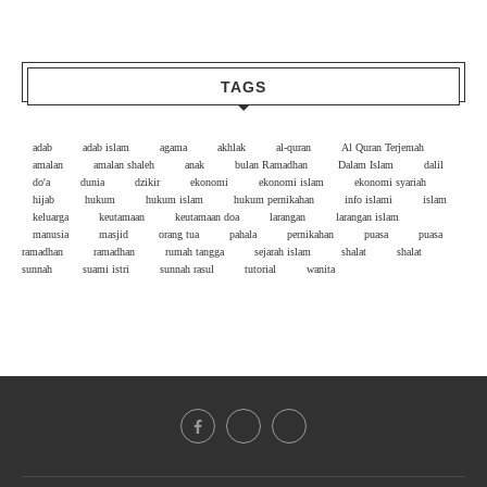
TAGS
adab
adab islam
agama
akhlak
al-quran
Al Quran Terjemah
amalan
amalan shaleh
anak
bulan Ramadhan
Dalam Islam
dalil
do'a
dunia
dzikir
ekonomi
ekonomi islam
ekonomi syariah
hijab
hukum
hukum islam
hukum pernikahan
info islami
islam
keluarga
keutamaan
keutamaan doa
larangan
larangan islam
manusia
masjid
orang tua
pahala
pernikahan
puasa
puasa
ramadhan
ramadhan
rumah tangga
sejarah islam
shalat
shalat
sunnah
suami istri
sunnah rasul
tutorial
wanita