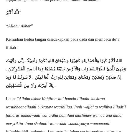
ٱللَّٰهُ أَكْبَرُ
“Allahu Akbar”
Kemudian kedua tangan disedekapkan pada dada dan membaca do’a
iftitah:
اللهُ اَكْبَرُ كَبِرًا وَالْحَمْدُ لِلهِ كَشِيْرًا وَسُبْحَانَ اللهِ بُكْرَةً وَاَصِيْلًا . اِنِّى وَجَّهْتُ
وَجْهِيَ لِلَّذِيْ فَطَرَالسَّمَاوَاتِ وَالْااَرْضَ حَنِيْفًا مُسْلِمًا وَمَا اَنَا مِنَ الْمُشْرِكِيْنَ .
اِنَّ صَلَاتِيْ وَنُسُكِيْ وَمَحْيَايَ وَمَمَاتِيْ لِلهِ رَبِّ الْعَا لَمِيْنَ . لاَ شَرِيْكَ لَهُ وَبِذَ
لِكَ اُمِرْتُ وَاَنَ مِنَ الْمُسْلِمِيْنَ .
Latin: “
Allahu akbar Kabiiraa wal hamdu lillaahi katsiiraa
wasubhaanallaahi bukrataw waashiilaa. Innii wajjahtu wajhiya lilladzii
fatharas samaawaati wal ardha haniifam muslimaw wamaa ana minal
musyrikiin. Inna shalaatii wanusukii wamahyaaya wamamaatii
lillaahirabbil ‘aalamiin. Laa syariika lahuu wa bidzaalika umirtu wa