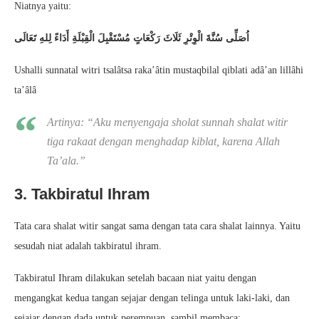
Niatnya yaitu:
اُصَلِّى سُنَّةَ الْوِتْرِ ثَلَاثَ رَكْعَاتٍ مُسْتَقْبِلَ الْقِبْلَةِ أَدَاءً لِلهِ تَعَالَى
Ushalli sunnatal witri tsalâtsa raka’âtin mustaqbilal qiblati adâ’an lillâhi
ta’âlâ
Artinya: “
Aku menyengaja sholat sunnah shalat witir
tiga rakaat dengan menghadap kiblat, karena Allah
Ta’al
a.”
3. Takbiratul Ihram
Tata cara shalat witir sangat sama dengan tata cara shalat lainnya. Yaitu
sesudah niat adalah takbiratul ihram.
Takbiratul Ihram dilakukan setelah bacaan niat yaitu dengan
mengangkat kedua tangan sejajar dengan telinga untuk laki-laki, dan
sejajar dengan dada untuk perempuan, sambil membaca: