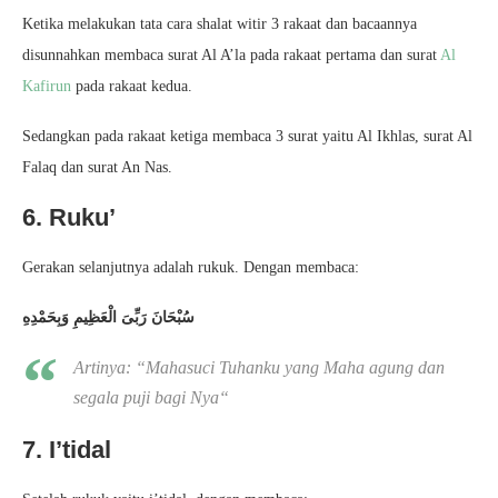
Ketika melakukan tata cara shalat witir 3 rakaat dan bacaannya
disunnahkan membaca surat Al A’la pada rakaat pertama dan surat
Al
Kafirun
pada rakaat kedua.
Sedangkan pada rakaat ketiga membaca 3 surat yaitu Al Ikhlas, surat Al
Falaq dan surat An Nas.
6. Ruku’
Gerakan selanjutnya adalah rukuk. Dengan membaca:
سُبْحَانَ رَبِّىَ الْعَظِيمِ وَبِحَمْدِهِ
Artinya: “
Mahasuci Tuhanku yang Maha agung dan
segala puji bagi Nya
“
7. I’tidal