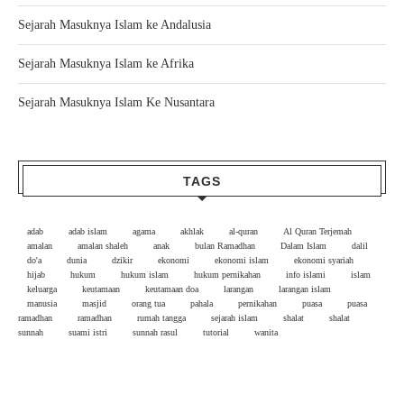
Sejarah Masuknya Islam ke Andalusia
Sejarah Masuknya Islam ke Afrika
Sejarah Masuknya Islam Ke Nusantara
TAGS
adab
adab islam
agama
akhlak
al-quran
Al Quran Terjemah
amalan
amalan shaleh
anak
bulan Ramadhan
Dalam Islam
dalil
do'a
dunia
dzikir
ekonomi
ekonomi islam
ekonomi syariah
hijab
hukum
hukum islam
hukum pernikahan
info islami
islam
keluarga
keutamaan
keutamaan doa
larangan
larangan islam
manusia
masjid
orang tua
pahala
pernikahan
puasa
puasa
ramadhan
ramadhan
rumah tangga
sejarah islam
shalat
shalat
sunnah
suami istri
sunnah rasul
tutorial
wanita