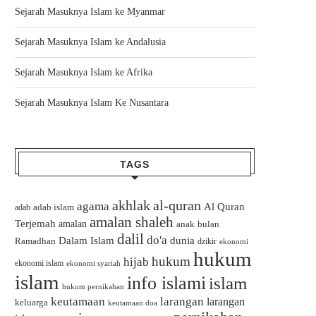
Sejarah Masuknya Islam ke Myanmar
Sejarah Masuknya Islam ke Andalusia
Sejarah Masuknya Islam ke Afrika
Sejarah Masuknya Islam Ke Nusantara
TAGS
akhlak
al-quran
agama
Al Quran
adab islam
adab
amalan shaleh
Terjemah
amalan
bulan
anak
dalil
do'a
Dalam Islam
dunia
Ramadhan
dzikir
ekonomi
hukum
hukum
hijab
ekonomi islam
ekonomi syariah
islam
info islami
islam
hukum pernikahan
keutamaan
larangan
larangan
keluarga
keutamaan doa