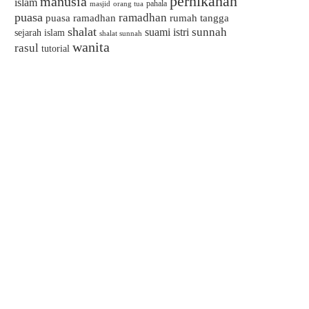
pernikahan
manusia
islam
pahala
masjid
orang tua
puasa
ramadhan
puasa ramadhan
rumah tangga
shalat
sunnah
suami istri
sejarah islam
shalat sunnah
wanita
rasul
tutorial