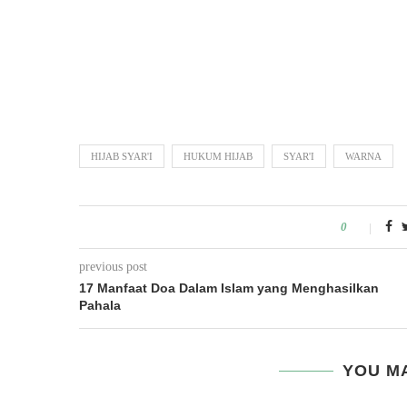
HIJAB SYAR'I
HUKUM HIJAB
SYAR'I
WARNA
0
previous post
17 Manfaat Doa Dalam Islam yang Menghasilkan
Pahala
YOU MA