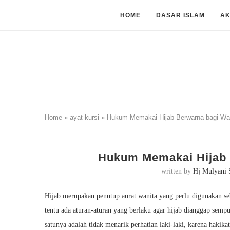
HOME
DASAR ISLAM
A
Home
»
ayat kursi
»
Hukum Memakai Hijab Berwarna bagi Wan
Hukum Memakai Hijab 
written by
Hj Mulyani 
Hijab merupakan penutup aurat wanita yang perlu digunakan seb
tentu ada aturan-aturan yang berlaku agar hijab dianggap sem
satunya adalah tidak menarik perhatian laki-laki, karena hakikat