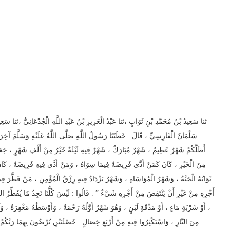
ثنا سَعِيدُ بْنُ مُحَمَّدِ بْنِ ثَوَابٍ ،ثنا عَبْدُ الْعَزِيزِ بْنُ عَبْدِ اللَّهِ الْجُدْعَانِيُّ ،ثنا س
سَلْمَانَ الْفَارِسِيِّ ، قَالَ : خَطَبَنَا رَسُولُ اللَّهِ صَلَّى اللَّهُ عَلَيْهِ وَسَلَّمَ آخِرَ
أَظَلَّكُمْ شَهْرٌ عَظِيمٌ ، شَهْرٌ مُبَارَكٌ ، شَهْرٌ فِيهِ لَيْلَةٌ خَيْرٌ مِنْ أَلْفِ شَهْرٍ ، جَعَلَ 
مِنَ الْخَيْرِ ، كَانَ كَمَنْ أَدَّى فَرِيضَةً فِيمَا سِوَاهُ ، وَمَنْ أَدَّى فِيهِ فَرِيضَةً ، كَان
ثَوَابُهُ الْجَنَّةُ ، وَشَهْرُ الْمُوَاسَاةِ ، وَشَهْرٌ يَزْدَادُ فِيهِ رِزْقُ الْمُؤْمِنِ ، مَنْ فَطَّرَ فِيه
أَجْرِهِ مِنْ غَيْرِ أَنْ يَنْتَقِصَ مِنْ أَجْرِهِ شَيْءٌ ” . قَالُوا : لَيْسَ كُلُّنَا نَجِدُ مَا يُفَطِّرُ 
أَوْ شَرْبَةِ مَاءٍ ، أَوْ مَذْقَةِ لَبَنٍ ، وَهُوَ شَهْرٌ أَوَّلُهُ رَحْمَةٌ ، وَأَوْسَطُهُ مَغْفِرَةٌ ، وَآخ
مِنَ النَّارِ ، وَاسْتَكْثِرُوا فِيهِ مِنْ أَرْبَعِ خِصَالٍ : خَصْلَتَيْنِ تُرْضُونَ بِهِمَا رَبَّكُمْ ،