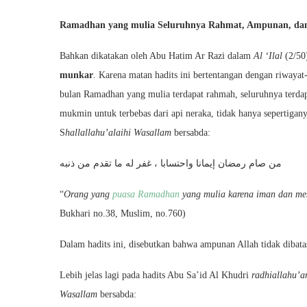
Ramadhan yang mulia Seluruhnya Rahmat, Ampunan, dan
Bahkan dikatakan oleh Abu Hatim Ar Razi dalam
Al ‘Ilal
(2/50
munkar
. Karena matan hadits ini bertentangan dengan riwayat
bulan Ramadhan yang mulia terdapat rahmah, seluruhnya terdap
mukmin untuk terbebas dari api neraka, tidak hanya sepertigan
S
hallallahu’alaihi Wasallam
bersabda:
من صام رمضان إيمانا واحتسابا ، غفر له ما تقدم من ذنبه
“
Orang yang
puasa Ramadhan
yang mulia karena iman dan men
Bukhari no.38, Muslim, no.760)
Dalam hadits ini, disebutkan bahwa ampunan Allah tidak dibat
Lebih jelas lagi pada hadits Abu Sa’id Al Khudri
radhiallahu’a
Wasallam
bersabda: