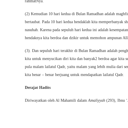
rahmatNya.
(2) Kemudian 10 hari kedua di Bulan Ramadhan adalah maghfira
bertaubat. Pada 10 hari kedua hendaklah kita memperbanyak sho
nasuhah. Karena pada sepuluh hari kedua ini adalah kesempatan
hendaknya kita berdoa dan dzikir untuk memohon ampunan Allah 
(3). Dan sepuluh hari terakhir di Bulan Ramadhan adalah penghi
kita untuk menyucikan diri kita dan banyak2 berdoa agar kita se
pula malam lailatul Qadr, yaitu malam yang lebih mulia dari se
kita benar – benar berjuang untuk mendapatkan lailatul Qadr.
Derajat Hadits
Diriwayatkan oleh Al Mahamili dalam
Amaliyyah
(293), Ibnu 