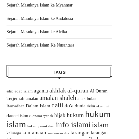
Sejarah Masuknya Islam ke Myanmar
Sejarah Masuknya Islam ke Andalusia
Sejarah Masuknya Islam ke Afrika
Sejarah Masuknya Islam Ke Nusantara
TAGS
akhlak
al-quran
agama
Al Quran
adab islam
adab
amalan shaleh
Terjemah
amalan
bulan
anak
dalil
do'a
Dalam Islam
dunia
Ramadhan
dzikir
ekonomi
hukum
hukum
hijab
ekonomi islam
ekonomi syariah
islam
info islami
islam
hukum pernikahan
keutamaan
larangan
larangan
keluarga
keutamaan doa