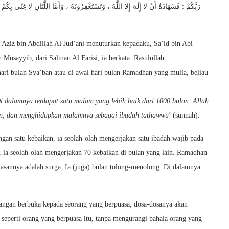
رَبَّكُمْ : فَشَهَادَةُ أَنْ لا إِلَهَ إِلا اللَّهُ ، وَتَسْتَغْفِرُونَهُ ، وَأَمَّا اللَّتَانِ لا غِنًى بِكُمْ
ziz bin Abdillah Al Jud’ani menuturkan kepadaku, Sa’id bin Abi
 Musayyib, dari Salman Al Farisi, ia berkata: Rasulullah
ari bulan Sya’ban atau di awal hari bulan Ramadhan yang mulia, beliau
 dalamnya terdapat satu malam yang lebih baik dari 1000 bulan. Allah
ban, dan menghidupkan malamnya sebagai ibadah tathawwu
’ (sunnah).
ngan satu kebaikan, ia seolah-olah mengerjakan satu ibadah wajib pada
, ia seolah-olah mengerjakan 70 kebaikan di bulan yang lain. Ramadhan
lasannya adalah surga. Ia (juga) bulan tolong-menolong. Di dalamnya
ngan berbuka kepada seorang yang berpuasa, dosa-dosanya akan
seperti orang yang berpuasa itu, tanpa mengurangi pahala orang yang