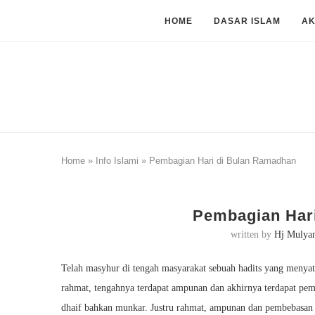
HOME
DASAR ISLAM
A
Home
»
Info Islami
»
Pembagian Hari di Bulan Ramadhan
Pembagian Har
written by
Hj Mulya
Telah masyhur di tengah masyarakat sebuah hadits yang menya
rahmat, tengahnya terdapat ampunan dan akhirnya terdapat pemb
dhaif bahkan munkar. Justru rahmat, ampunan dan pembebasan d