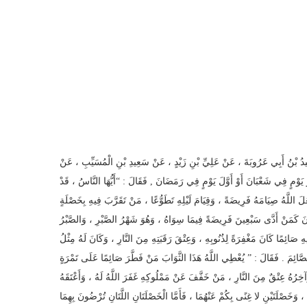
َعِيدُ بْنُ أَبِي عَرُوبَةَ ، عَنْ عَلِيِّ بْنِ زَيْدٍ ، عَنْ سَعِيدِ بْنِ الْمُسَيِّبِ ، عَنْ
 يَوْمٍ فِي شَعْبَانَ أَوْ أَوَّلَ يَوْمٍ فِي رَمَضَانَ , فَقَالَ : “أَيُّهَا النَّاسُ ، قَدْ
اللَّهُ صِيَامَهُ فَرِيضَةً ، وَقِيَامَ لَيْلِهِ تَطَوُّعًا ، مَنْ تَقَرَّبَ فِيهِ بِخَصْلَةٍ
َ كَمَنْ أَدَّى سَبْعِينَ فَرِيضَةً فِيمَا سِوَاهُ ، وَهُوَ شَهْرُ الصَّبْرِ ، وَالصَّبْرُ
ِ صَائِمًا كَانَ مَغْفِرَةً لِذُنُوبِهِ ، وَعِتْقَ رَقَبَتِهِ مِنَ النَّارِ ، وَكَانَ لَهُ مِثْلُ
الصَّائِمَ . فَقَالَ : ” يُعْطِي اللَّهُ هَذَا الثَّوَابَ مَنْ فَطَّرَ صَائِمًا عَلَى تَمْرَةٍ
، ِرُهُ عِتْقٌ مِنَ النَّارِ ، مَنْ خَفَّفَ عَنْ مَمْلُوكِهِ غَفَرَ اللَّهُ لَهُ ، وَأَعْتَقَهُ
 وَخَصْلَتَيْنِ لا غِنًى بِكُمْ عَنْهُمَا ، فَأَمَّا الْخَصْلَتَانِ اللَّتَانِ تُرْضُونَ بِهِمَا