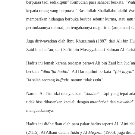
berpuasa tadi sedikitpun” Kemudian para sahabat berkata, “Wah
kepada orang yang berpuasa.” Rasulullah Shallallahu’alaihi Wa
memberikan hidangan berbuka berupa sebutir kurma, atau satu t
permulaannya rahmat, pertengahannya maghfirah (ampunan) dan
Juga diriwayatkan oleh Ibnu Khuzaimah (1887) dari Ali bin Huj
Zaid bin Jud’an, dari Sa’id bin Musayyab dari Salman Al Farisi
Hadits ini lemah karena terdapat perawi Ali bin Zaid bin Jud’
berkata: “
dhai’ful hadits
“. Ad Daruquthni berkata: “
fihi layyin
“
“ia salah seorang
huffadz
, namun tidak
tsabt
“.
Namun At Tirmidzi menyatakan: “
shaduq
“. Tapi yang tepat ad
tidak bisa dihasankan kecuali dengan
mutaba’ah
dan
syawahid
“
menguatkannya.
Hadits ini didhaifkan oleh para pakar hadits seperti Al ‘Aini da
(2/115), Al Albani dalam
Takhrij Al Misykah
(1906), juga didh