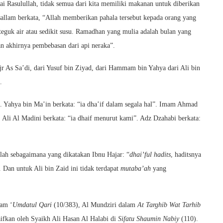
ai Rasulullah, tidak semua dari kita memiliki makanan untuk diberikan
sallam berkata, “Allah memberikan pahala tersebut kepada orang yang
eguk air atau sedikit susu. Ramadhan yang mulia adalah bulan yang
 akhirnya pembebasan dari api neraka”.
r As Sa’di, dari Yusuf bin Ziyad, dari Hammam bin Yahya dari Ali bin
.
an. Yahya bin Ma’in berkata: “ia dha’if dalam segala hal”. Imam Ahmad
. Ali Al Madini berkata: “ia dhaif menurut kami”. Adz Dzahabi berkata:
alah sebagaimana yang dikatakan Ibnu Hajar: “
dhai’ful hadits
, haditsnya
. Dan untuk Ali bin Zaid ini tidak terdapat
mutaba’ah
yang
lam ‘
Umdatul Qari
(10/383), Al Mundziri dalam
At Targhib Wat Tarhib
aifkan oleh Syaikh Ali Hasan Al Halabi di
Sifatu Shaumin Nabiy
(110).