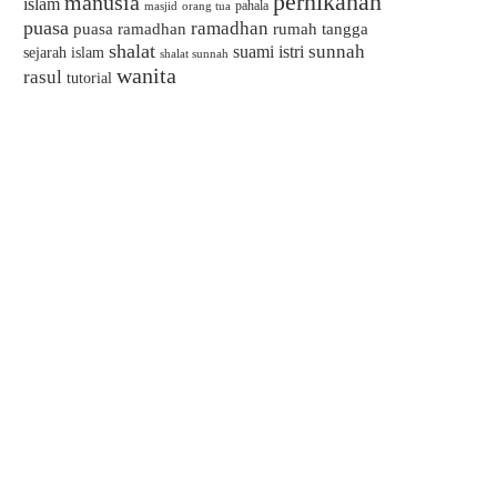
pernikahan
manusia
islam
pahala
masjid
orang tua
puasa
ramadhan
puasa ramadhan
rumah tangga
shalat
sunnah
suami istri
sejarah islam
shalat sunnah
wanita
rasul
tutorial