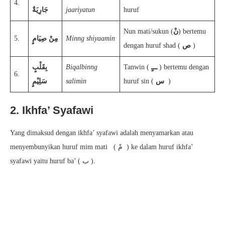
4.
جَارِيَةٌ
jaariyatun
huruf
Nun mati/sukun (
نْ
) bertemu
5.
مِنْ صِيَامٍ
Minng shiyaamin
dengan huruf shad (
ص
)
بِقَلْبٍ
Biqalbinng
Tanwin
(
ـــٍ
) bertemu dengan
6.
سَلِيْمٍ
salimin
huruf sin (
س
)
2. Ikhfa’ Syafawi
Yang dimaksud dengan ikhfa’ syafawi adalah menyamarkan atau
menyembunyikan huruf mim mati ( مْ ) ke dalam huruf ikhfa’
syafawi yaitu huruf ba’ ( ب ).