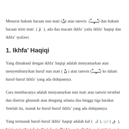
Menurut hukum bacaan nun mati (
نْ
) atau tanwin (
ـًـــٍـــٌ
) dan hukum
bacaan mim mati ( مْ ), ada dua macam ikhfa’ yaitu ikhfa’ haqiqi dan
ikhfa’ syafawi.
1. Ikhfa’ Haqiqi
Yang dimaksud dengan ikhfa’ haqiqi adalah menyamarkan atau
menyembunyikan huruf nun mati (
نْ
) atau tanwin (
ـًـــٍـــٌ
) ke dalam
huruf-huruf ikhfa’ yang ada didepannya.
Cara membacanya adalah menyamarkan nun mati atau tanwin tersebut
dan disertai ghunnah atau dengung selama dua hingga tiga harakat.
Setelah itu, masuk ke huruf-huruf ikhfa’ yang ada didepannya.
Yang termasuk huruf-huruf ikhfa’ haqiqi adalah kaf ( ك ),
qaf
( ق ),