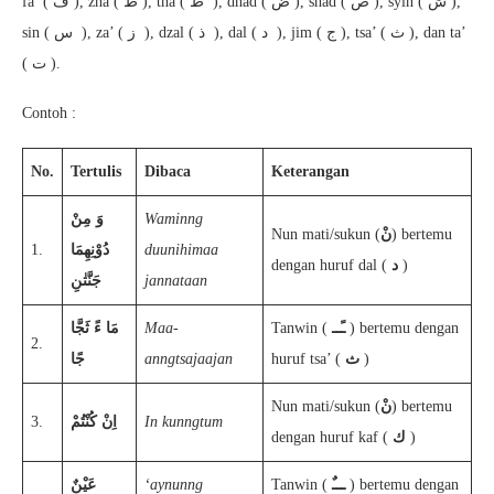
fa’ ( ف ), zha ( ظ ), tha ( ط ), dhad ( ض ), shad ( ص ), syin ( ش ),
sin ( س ), za’ ( ز ), dzal ( ذ ), dal ( د ), jim ( ج ), tsa’ ( ث ), dan ta’
( ت ).
Contoh :
No.
Tertulis
Dibaca
Keterangan
وَ مِنْ
Waminng
Nun mati/sukun (
نْ
) bertemu
1.
دُوْنِهِمَا
duunihimaa
dengan huruf dal (
د
)
جَنَّتٰنِ
jannataan
مَا ءً ثَجَّا
Maa-
Tanwin (
ـًــ
) bertemu dengan
2.
جًا
anngtsajaajan
huruf tsa’ (
ث
)
Nun mati/sukun (
نْ
) bertemu
3.
اِنْ كُنْتُمْ
In kunngtum
dengan huruf kaf (
ك
)
عَيْنٌ
‘aynunng
Tanwin (
ـــٌ
) bertemu dengan