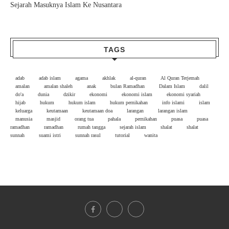
Sejarah Masuknya Islam Ke Nusantara
TAGS
adab
adab islam
agama
akhlak
al-quran
Al Quran Terjemah
amalan
amalan shaleh
anak
bulan Ramadhan
Dalam Islam
dalil
do'a
dunia
dzikir
ekonomi
ekonomi islam
ekonomi syariah
hijab
hukum
hukum islam
hukum pernikahan
info islami
islam
keluarga
keutamaan
keutamaan doa
larangan
larangan islam
manusia
masjid
orang tua
pahala
pernikahan
puasa
puasa
ramadhan
ramadhan
rumah tangga
sejarah islam
shalat
shalat
sunnah
suami istri
sunnah rasul
tutorial
wanita