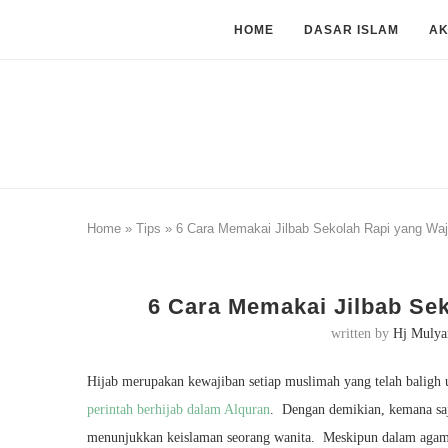
HOME
DASAR ISLAM
A
Home
»
Tips
»
6 Cara Memakai Jilbab Sekolah Rapi yang Waj
6 Cara Memakai Jilbab Sek
written by
Hj Mulya
Hijab merupakan kewajiban setiap muslimah yang telah baligh
perintah berhijab dalam Alquran
. Dengan demikian, kemana saj
menunjukkan keislaman seorang wanita. Meskipun dalam agama 