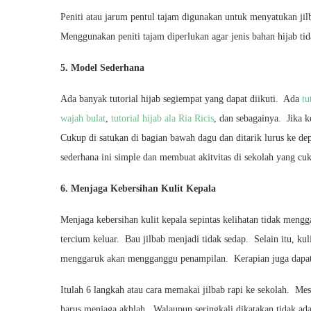
Peniti atau jarum pentul tajam digunakan untuk menyatukan jil
Menggunakan peniti tajam diperlukan agar jenis bahan hijab ti
5. Model Sederhana
Ada banyak tutorial hijab segiempat yang dapat diikuti. Ada
tu
wajah bulat
,
tutorial hijab ala Ria Ricis
, dan sebagainya. Jika 
Cukup di satukan di bagian bawah dagu dan ditarik lurus ke d
sederhana ini simple dan membuat akitvitas di sekolah yang c
6. Menjaga Kebersihan Kulit Kepala
Menjaga kebersihan kulit kepala sepintas kelihatan tidak mengg
tercium keluar. Bau jilbab menjadi tidak sedap. Selain itu, kul
menggaruk akan mengganggu penampilan. Kerapian juga dapat
Itulah 6 langkah atau cara memakai jilbab rapi ke sekolah. Mes
harus menjaga akhlah. Walaupun seringkali dikatakan tidak ad