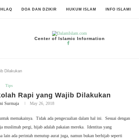
KHLAQ
DOA DAN DZIKIR
HUKUM ISLAM
INFO ISLAMI
Center of Islamic Information
ib Dilakukan
Tips
olah Rapi yang Wajib Dilakukan
ni Surmaja
May 26, 2018
 untuk memakainya. Tidak ada pengecualian dalam hal ini. Sesuai dengan
a muslimah pergi, hijab adalah pakaian mereka. Identitas yang
lain ada perintah menutup aurat juga, namun bukan berhijab seperti