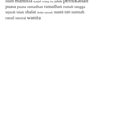
pernikahan
manusia
islam
pahala
masjid
orang tua
puasa
ramadhan
puasa ramadhan
rumah tangga
shalat
sunnah
suami istri
sejarah islam
shalat sunnah
wanita
rasul
tutorial