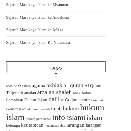
Sejarah Masuknya Islam ke Myanmar
Sejarah Masuknya Islam ke Andalusia
Sejarah Masuknya Islam ke Afrika
Sejarah Masuknya Islam Ke Nusantara
TAGS
akhlak
al-quran
agama
Al Quran
adab islam
adab
amalan shaleh
Terjemah
amalan
bulan
anak
dalil
do'a
Dalam Islam
dunia
Ramadhan
dzikir
ekonomi
hukum
hukum
hijab
ekonomi islam
ekonomi syariah
islam
info islami
islam
hukum pernikahan
keutamaan
larangan
larangan
keluarga
keutamaan doa