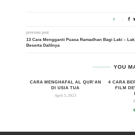
0
previous post
13 Cara Mengganti Puasa Ramadhan Bagi Laki – Lak
Beserta Dalilnya
YOU MA
 JILBAB
CARA MENGHAFAL AL QUR’AN
4 CARA BE
AH BULAT
DI USIA TUA
FILM D
19
April 5, 2023
A