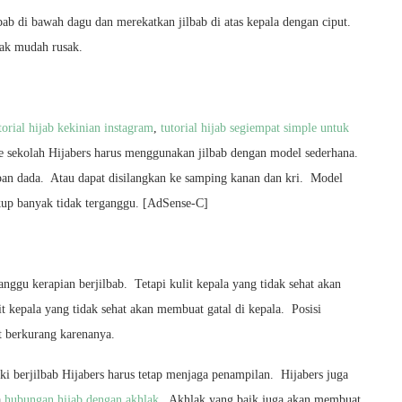
bab di bawah dagu dan merekatkan jilbab di atas kepala dengan ciput.
dak mudah rusak.
torial hijab kekinian instagram
,
tutorial hijab segiempat simple untuk
ke sekolah Hijabers harus menggunakan jilbab dengan model sederhana.
epan dada. Atau dapat disilangkan ke samping kanan dan kri. Model
ukup banyak tidak terganggu. [AdSense-C]
anggu kerapian berjilbab. Tetapi kulit kepala yang tidak sehat akan
it kepala yang tidak sehat akan membuat gatal di kepala. Posisi
 berkurang karenanya.
ki berjilbab Hijabers harus tetap menjaga penampilan. Hijabers juga
a
hubungan hijab dengan akhlak
. Akhlak yang baik juga akan membuat