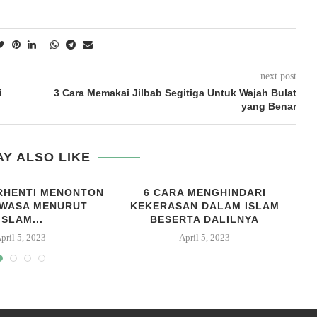
next post
i
3 Cara Memakai Jilbab Segitiga Untuk Wajah Bulat
yang Benar
Y ALSO LIKE
RHENTI MENONTON
6 CARA MENGHINDARI
EWASA MENURUT
KEKERASAN DALAM ISLAM
ISLAM...
BESERTA DALILNYA
pril 5, 2023
April 5, 2023