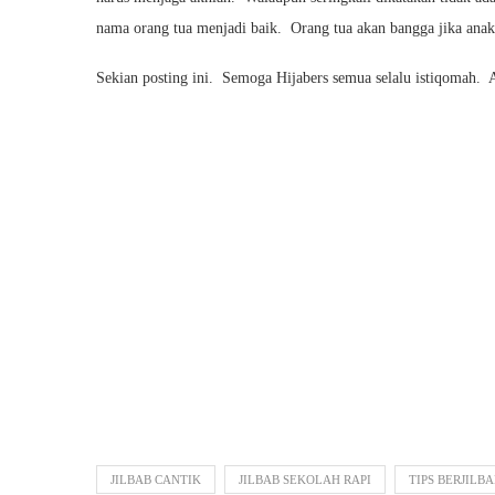
nama orang tua menjadi baik. Orang tua akan bangga jika anak
Sekian posting ini. Semoga Hijabers semua selalu istiqomah. 
JILBAB CANTIK
JILBAB SEKOLAH RAPI
TIPS BERJILB