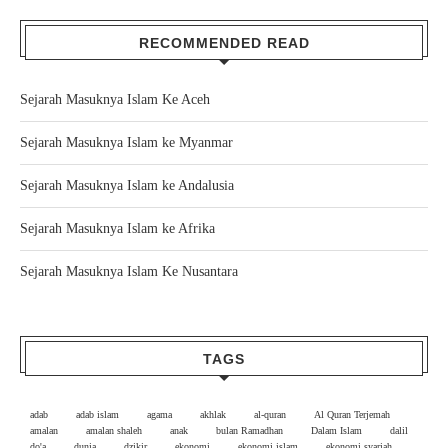
RECOMMENDED READ
Sejarah Masuknya Islam Ke Aceh
Sejarah Masuknya Islam ke Myanmar
Sejarah Masuknya Islam ke Andalusia
Sejarah Masuknya Islam ke Afrika
Sejarah Masuknya Islam Ke Nusantara
TAGS
adab
adab islam
agama
akhlak
al-quran
Al Quran Terjemah
amalan
amalan shaleh
anak
bulan Ramadhan
Dalam Islam
dalil
do'a
dunia
dzikir
ekonomi
ekonomi islam
ekonomi syariah