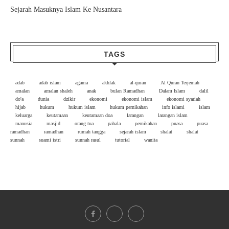
Sejarah Masuknya Islam Ke Nusantara
TAGS
adab
adab islam
agama
akhlak
al-quran
Al Quran Terjemah
amalan
amalan shaleh
anak
bulan Ramadhan
Dalam Islam
dalil
do'a
dunia
dzikir
ekonomi
ekonomi islam
ekonomi syariah
hijab
hukum
hukum islam
hukum pernikahan
info islami
islam
keluarga
keutamaan
keutamaan doa
larangan
larangan islam
manusia
masjid
orang tua
pahala
pernikahan
puasa
puasa
ramadhan
ramadhan
rumah tangga
sejarah islam
shalat
shalat
sunnah
suami istri
sunnah rasul
tutorial
wanita