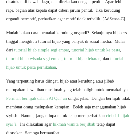
disatukan di bawah dagu, dan direkatkan dengan peniti. Agar lebih
rapi, bagian atas kepala dapat diberi jarum pentul. Jika kerudung
organdi bermotif, perhatikan agar motif tidak terbalik. [AdSense-C]
Mudah bukan cara memakai kerudung organdi? Selanjutnya hijabers
tinggal mengikuti tutorial hijab yang banyak di sosial media. Mulai
dari
tutorial hijab simple segi empat
,
tutorial hijab untuk ke pesta
,
tutorial hijab wisuda segi empat
,
tutorial hijab lebaran
, dan
tutorial
hijab untuk pesta pernikahan
.
Yang terpenting harus diingat, hijab atau kerudung atau jilbab
merupakan kewajiban muslimah yang telah baligh untuk memakainya.
Perintah berhijab dalam Al Qur’an
sangat jelas. Dengan berhijab tidak
membuat orang melupakan kerapian. Boleh saja menggunakan hijab
stylish. Namun, jangan lupa untuk tetap memperhatikan
ciri-ciri hijab
syar’i
. Ini dilakukan agar
hikmah wanita berjilbab
tetap dapat
dirasakan. Semoga bermanfaat.