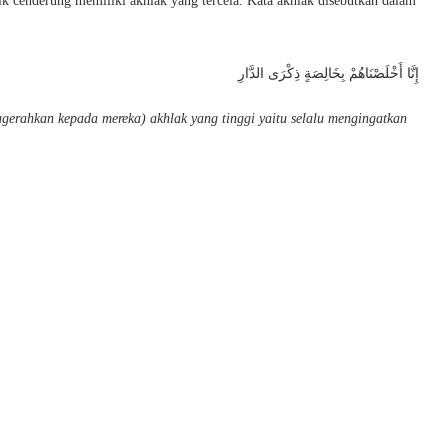
ik cenderung memiliki akhlak yang tercela. Kata akhlak disebutkan dalam
إِنَّا أَخْلَصْنَاهُمْ بِخَالِصَةٍ ذِكْرَى الدَّارِ
erahkan kepada mereka) akhlak yang tinggi yaitu selalu mengingatkan