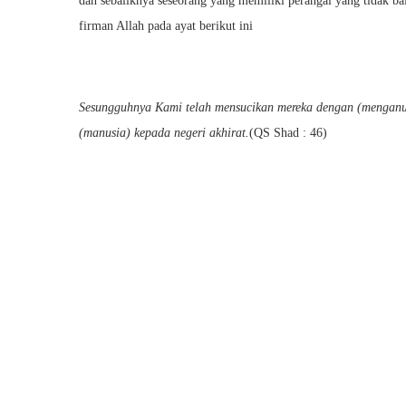
dan sebaliknya seseorang yang memiliki perangai yang tidak ba
firman Allah pada ayat berikut ini
Sesungguhnya Kami telah mensucikan mereka dengan (menganug
(manusia) kepada negeri akhirat.
(QS Shad : 46)