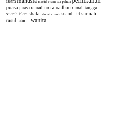
pernikahan
manusia
islam
pahala
masjid
orang tua
puasa
ramadhan
puasa ramadhan
rumah tangga
shalat
sunnah
suami istri
sejarah islam
shalat sunnah
wanita
rasul
tutorial