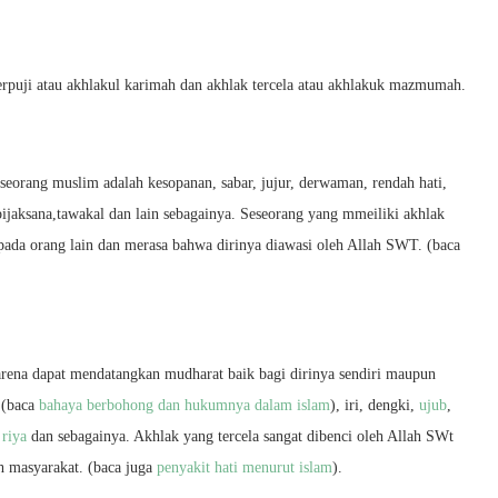
erpuji atau akhlakul karimah dan akhlak tercela atau akhlakuk mazmumah.
 seorang muslim adalah kesopanan, sabar, jujur, derwaman, rendah hati,
 bijaksana,tawakal dan lain sebagainya. Seseorang yang mmeiliki akhlak
kepada orang lain dan merasa bahwa dirinya diawasi oleh Allah SWT. (baca
karena dapat mendatangkan mudharat baik bagi dirinya sendiri maupun
a (baca
bahaya berbohong dan hukumnya dalam islam
), iri, dengki,
ujub
,
,
riya
dan sebagainya. Akhlak yang tercela sangat dibenci oleh Allah SWt
eh masyarakat. (baca juga
penyakit hati menurut islam
).