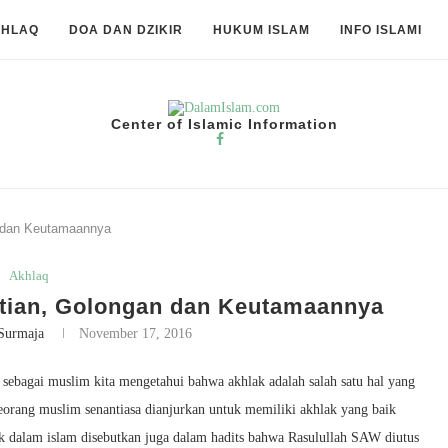
KHLAQ
DOA DAN DZIKIR
HUKUM ISLAM
INFO ISLAMI
Center of Islamic Information
n dan Keutamaannya
Akhlaq
rtian, Golongan dan Keutamaannya
Surmaja
November 17, 2016
n sebagai muslim kita mengetahui bahwa akhlak adalah salah satu hal yang
eorang muslim senantiasa dianjurkan untuk memiliki akhlak yang baik
k dalam islam disebutkan juga dalam hadits bahwa Rasulullah SAW diutus