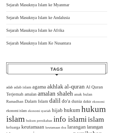
Sejarah Masuknya Islam ke Myanmar
Sejarah Masuknya Islam ke Andalusia
Sejarah Masuknya Islam ke Afrika
Sejarah Masuknya Islam Ke Nusantara
TAGS
akhlak
al-quran
agama
Al Quran
adab islam
adab
amalan shaleh
Terjemah
amalan
bulan
anak
dalil
do'a
Dalam Islam
dunia
Ramadhan
dzikir
ekonomi
hukum
hukum
hijab
ekonomi islam
ekonomi syariah
islam
info islami
islam
hukum pernikahan
keutamaan
larangan
larangan
keluarga
keutamaan doa