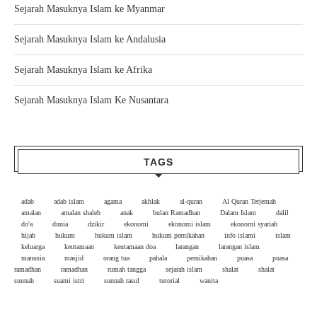
Sejarah Masuknya Islam ke Myanmar
Sejarah Masuknya Islam ke Andalusia
Sejarah Masuknya Islam ke Afrika
Sejarah Masuknya Islam Ke Nusantara
TAGS
adab
adab islam
agama
akhlak
al-quran
Al Quran Terjemah
amalan
amalan shaleh
anak
bulan Ramadhan
Dalam Islam
dalil
do'a
dunia
dzikir
ekonomi
ekonomi islam
ekonomi syariah
hijab
hukum
hukum islam
hukum pernikahan
info islami
islam
keluarga
keutamaan
keutamaan doa
larangan
larangan islam
manusia
masjid
orang tua
pahala
pernikahan
puasa
puasa
ramadhan
ramadhan
rumah tangga
sejarah islam
shalat
shalat
sunnah
suami istri
sunnah rasul
tutorial
wanita