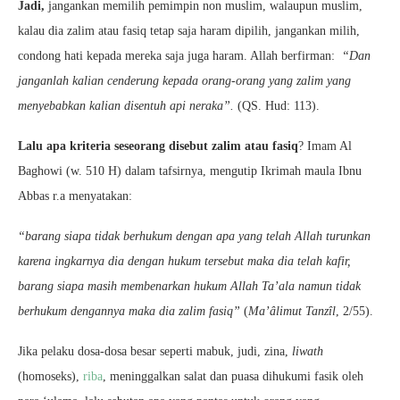
Jadi,
jangankan memilih pemimpin non muslim, walaupun muslim,
kalau dia zalim atau fasiq tetap saja haram dipilih, jangankan milih,
condong hati kepada mereka saja juga haram. Allah berfirman:
“Dan
janganlah kalian cenderung kepada orang-orang yang zalim yang
menyebabkan kalian disentuh api neraka”.
(QS. Hud: 113).
Lalu apa kriteria seseorang disebut zalim atau fasiq
? Imam Al
Baghowi (w. 510 H) dalam tafsirnya, mengutip Ikrimah maula Ibnu
Abbas r.a menyatakan:
“barang siapa tidak berhukum dengan apa yang telah Allah turunkan
karena ingkarnya dia dengan hukum tersebut maka dia telah kafir,
barang siapa masih membenarkan hukum Allah Ta’ala namun tidak
berhukum dengannya maka dia zalim fasiq”
(
Ma’âlimut Tanzîl
, 2/55).
Jika pelaku dosa-dosa besar seperti mabuk, judi, zina,
liwath
(homoseks),
riba
, meninggalkan salat dan puasa dihukumi fasik oleh