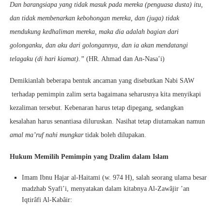
Dan barangsiapa yang tidak masuk pada mereka (penguasa dusta) itu,
dan tidak membenarkan kebohongan mereka, dan (juga) tidak
mendukung kedhaliman mereka, maka dia adalah bagian dari
golonganku, dan aku dari golongannya, dan ia akan mendatangi
telagaku (di hari kiamat).”
(HR. Ahmad dan An-Nasa’i)
Demikianlah beberapa bentuk ancaman yang disebutkan Nabi SAW
terhadap pemimpin zalim serta bagaimana seharusnya kita menyikapi
kezaliman tersebut. Kebenaran harus tetap dipegang, sedangkan
kesalahan harus senantiasa diluruskan. Nasihat tetap diutamakan namun
amal ma’ruf nahi mungkar
tidak boleh dilupakan.
Hukum Memilih Pemimpin yang Dzalim dalam Islam
Imam Ibnu Hajar al-Haitami (w. 974 H), salah seorang ulama besar
madzhab Syafi’i, menyatakan dalam kitabnya Al-Zawâjir ’an
Iqtirâfi Al-Kabâir: