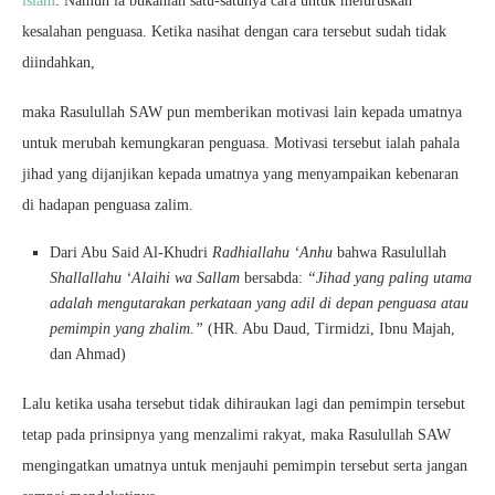
islam
. Namun ia bukanlah satu-satunya cara untuk meluruskan
kesalahan penguasa. Ketika nasihat dengan cara tersebut sudah tidak
diindahkan,
maka Rasulullah SAW pun memberikan motivasi lain kepada umatnya
untuk merubah kemungkaran penguasa. Motivasi tersebut ialah pahala
jihad yang dijanjikan kepada umatnya yang menyampaikan kebenaran
di hadapan penguasa zalim.
Dari Abu Said Al-Khudri
Radhiallahu ‘Anhu
bahwa Rasulullah
Shallallahu ‘Alaihi wa Sallam
bersabda:
“Jihad yang paling utama
adalah mengutarakan perkataan yang adil di depan penguasa atau
pemimpin yang zhalim.”
(HR. Abu Daud, Tirmidzi, Ibnu Majah,
dan Ahmad)
Lalu ketika usaha tersebut tidak dihiraukan lagi dan pemimpin tersebut
tetap pada prinsipnya yang menzalimi rakyat, maka Rasulullah SAW
mengingatkan umatnya untuk menjauhi pemimpin tersebut serta jangan