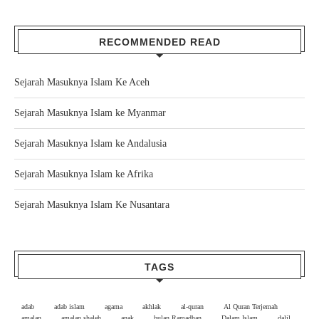
RECOMMENDED READ
Sejarah Masuknya Islam Ke Aceh
Sejarah Masuknya Islam ke Myanmar
Sejarah Masuknya Islam ke Andalusia
Sejarah Masuknya Islam ke Afrika
Sejarah Masuknya Islam Ke Nusantara
TAGS
adab
adab islam
agama
akhlak
al-quran
Al Quran Terjemah
amalan
amalan shaleh
anak
bulan Ramadhan
Dalam Islam
dalil