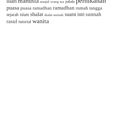
pernikahan
manusia
islam
pahala
masjid
orang tua
puasa
ramadhan
puasa ramadhan
rumah tangga
shalat
sunnah
suami istri
sejarah islam
shalat sunnah
wanita
rasul
tutorial