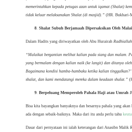
memerintahkan kepada petugas azan untuk iqamat (Shalat) ke
tidak keluar melaksanakan Shalat (di masjid).”
(HR. Bukhari-M
8
.
Shalat Subuh Berjamaah Dipersaksikan Oleh Malai
Dalam Hadits yang diriwayatkan oleh Abu Hurairah
Radhiallah
“­
Malaikat bergantian melihat kalian pada siang dan malam. Pa
yang bermalam dengan kalian naik (ke langit) dan ditanya ol
Bagaimana kondisi hamba-hambaku ketika kalian tinggalkan?
shalat, dan kami mendatangi mereka dalam keadaan shalat.”
(
9
.
Berpeluang Memperoleh Pahala Haji atau Umrah Ji
Bisa kita bayangkan banyaknya dan besarnya pahala yang akan
ada dengan sebaik-baiknya. Maka dari itu anda perlu tahu
keut
Dasar dari pernyataan ini ialah keterangan dari Anasibn Malik
R