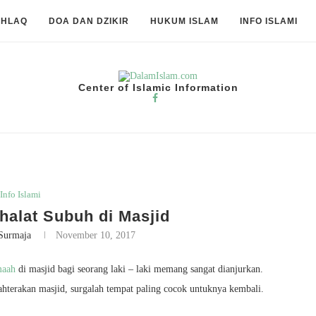
KHLAQ
DOA DAN DZIKIR
HUKUM ISLAM
INFO ISLAMI
Center of Islamic Information
Info Islami
alat Subuh di Masjid
Surmaja
November 10, 2017
maah
di masjid bagi seorang laki – laki memang sangat dianjurkan.
hterakan masjid, surgalah tempat paling cocok untuknya kembali.