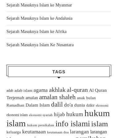
Sejarah Masuknya Islam ke Myanmar
Sejarah Masuknya Islam ke Andalusia
Sejarah Masuknya Islam ke Afrika
Sejarah Masuknya Islam Ke Nusantara
TAGS
akhlak
al-quran
agama
Al Quran
adab islam
adab
amalan shaleh
Terjemah
amalan
bulan
anak
dalil
do'a
Dalam Islam
dunia
Ramadhan
dzikir
ekonomi
hukum
hukum
hijab
ekonomi islam
ekonomi syariah
islam
info islami
islam
hukum pernikahan
keutamaan
larangan
larangan
keluarga
keutamaan doa