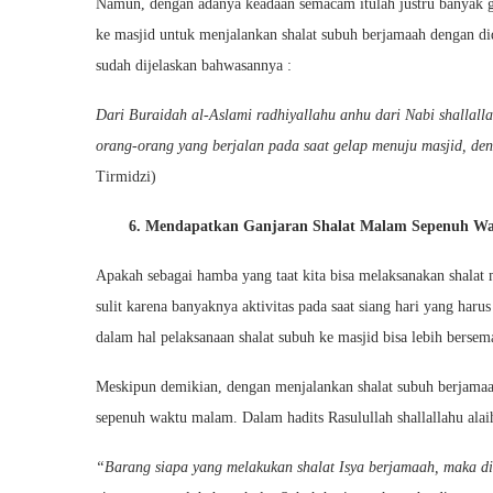
Namun, dengan adanya keadaan semacam itulah justru banyak g
ke masjid untuk menjalankan shalat subuh berjamaah dengan did
sudah dijelaskan bahwasannya :
Dari Buraidah al-Aslami radhiyallahu anhu dari Nabi shallall
orang-orang yang berjalan pada saat gelap menuju masjid, d
Tirmidzi)
6. Mendapatkan Ganjaran Shalat Malam Sepenuh W
Apakah sebagai hamba yang taat kita bisa melaksanakan shalat 
sulit karena banyaknya aktivitas pada saat siang hari yang harus
dalam hal pelaksanaan shalat subuh ke masjid bisa lebih bersem
Meskipun demikian, dengan menjalankan shalat subuh berjamaa
sepenuh waktu malam. Dalam hadits Rasulullah shallallahu alaih
“Barang siapa yang melakukan shalat Isya berjamaah, maka d