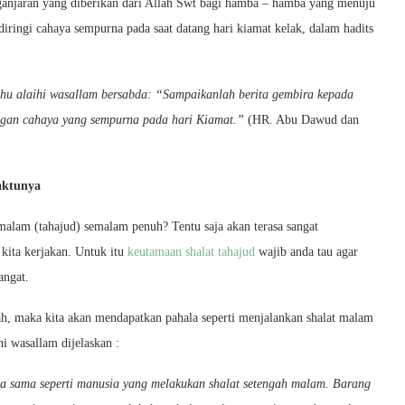
anjaran yang diberikan dari Allah Swt bagi hamba – hamba yang menuju
iringi cahaya sempurna pada saat datang hari kiamat kelak, dalam hadits
ahu alaihi wasallam bersabda: “
Sampaikanlah berita gembira kepada
engan cahaya yang sempurna pada hari Kiamat.”
(HR. Abu Dawud dan
aktunya
malam (tahajud) semalam penuh? Tentu saja akan terasa sangat
 kita kerjakan. Untuk itu
keutamaan shalat tahajud
wajib anda tau agar
angat.
h, maka kita akan mendapatkan pahala seperti menjalankan shalat malam
i wasallam dijelaskan :
ia sama seperti manusia yang melakukan shalat setengah malam. Barang