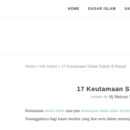
HOME
DASAR ISLAM
A
Home
»
Info Islami
»
17 Keutamaan Shalat Subuh di Masjid
17 Keutamaan Sh
written by
Hj Mulyani 
Keutamaan
shalat subuh
atau pun
keutamaan shalat ashar berja
Sesungguhnya bagi kaum muslim yang ikut serta dalam menseja