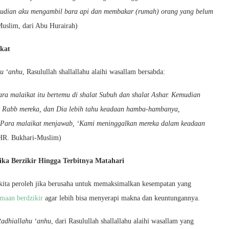
mudian aku mengambil bara api dan membakar (rumah) orang yang belum
uslim, dari Abu Hurairah)
kat
u ‘anhu
, Rasulullah shallallahu alaihi wasallam bersabda:
ra malaikat itu bertemu di shalat Subuh dan shalat Ashar. Kemudian
eh Rabb mereka, dan Dia lebih tahu keadaan hamba-hambanya,
’ Para malaikat menjawab, ‘Kami meninggalkan mereka dalam keadaan
HR. Bukhari-Muslim)
ka Berzikir Hingga Terbitnya Matahari
 kita peroleh jika berusaha untuk memaksimalkan kesempatan yang
amaan berdzikir
agar lebih bisa menyerapi makna dan keuntungannya.
adhiallahu ‘anhu
, dari Rasulullah shallallahu alaihi wasallam yang