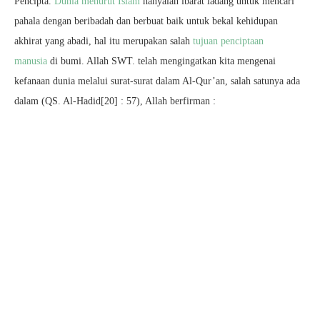
Pencipta.
Dunia menurut Islam
hanyalah ibarat ladang untuk mencari
pahala dengan beribadah dan berbuat baik untuk bekal kehidupan
akhirat yang abadi, hal itu merupakan salah
tujuan penciptaan
manusia
di bumi. Allah SWT. telah mengingatkan kita mengenai
kefanaan dunia melalui surat-surat dalam Al-Qur’an, salah satunya ada
dalam (QS. Al-Hadid[20] : 57), Allah berfirman :