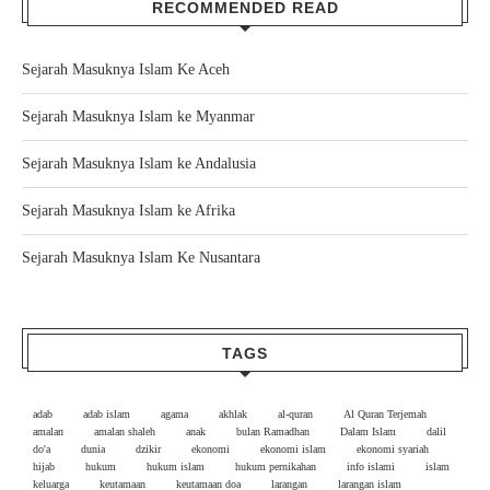
RECOMMENDED READ
Sejarah Masuknya Islam Ke Aceh
Sejarah Masuknya Islam ke Myanmar
Sejarah Masuknya Islam ke Andalusia
Sejarah Masuknya Islam ke Afrika
Sejarah Masuknya Islam Ke Nusantara
TAGS
adab
adab islam
agama
akhlak
al-quran
Al Quran Terjemah
amalan
amalan shaleh
anak
bulan Ramadhan
Dalam Islam
dalil
do'a
dunia
dzikir
ekonomi
ekonomi islam
ekonomi syariah
hijab
hukum
hukum islam
hukum pernikahan
info islami
islam
keluarga
keutamaan
keutamaan doa
larangan
larangan islam