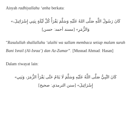
Aisyah
radhiyallahu ‘anha
berkata:
«كَانَ رَسُولُ اللَّهِ صَلَّى اللهُ عَلَيْهِ وَسَلَّمَ يَقْرَأُ كُلَّ لَيْلَةٍ بِبَنِي إِسْرَائِيلَ،
وَالزُّمَرِ» [مسند أحمد: حسن]
“
Rasulullah shallallahu ‘alaihi wa sallam membaca setiap malam surah
Bani Israil (Al-Israa’) dan Az-Zumar”.
[Musnad Ahmad: Hasan]
Dalam riwayat lain:
«كَانَ النَّبِيُّ صَلَّى اللَّهُ عَلَيْهِ وَسَلَّمَ لَا يَنَامُ حَتَّى يَقْرَأَ الزُّمَرَ، وَبَنِي
إِسْرَائِيلَ» [سنن الترمذي: صحيح]