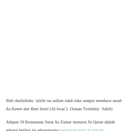
Nabi shallallahu ‘alaihi wa sallam tidak tidur sampai membaca surah
Az-Zumar dan Bani Israil
(Al-Israa’). [Sunan Tirmidziy: Sahih]
Adapun 10 Keutamaan Surat Az-Zumar menurut Al-Quran adalah
sebagai berikut ini sebagaimana
keutamaan surat al jumuah
: