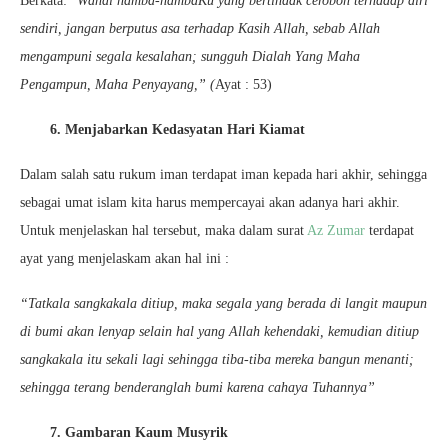
Berkata: “
Wahai hamba-hambaKu yang bertindak ceroboh terhadap diri
sendiri, jangan berputus asa terhadap Kasih Allah, sebab Allah
mengampuni segala kesalahan; sungguh Dialah Yang Maha
Pengampun, Maha Penyayang,” (
Ayat : 53)
6. Menjabarkan Kedasyatan Hari Kiamat
Dalam salah satu rukum iman terdapat iman kepada hari akhir, sehingga
sebagai umat islam kita harus mempercayai akan adanya hari akhir.
Untuk menjelaskan hal tersebut, maka dalam surat
Az Zumar
terdapat
ayat yang menjelaskam akan hal ini :
“Tatkala sangkakala ditiup, maka segala yang berada di langit maupun
di bumi akan lenyap selain hal yang Allah kehendaki, kemudian ditiup
sangkakala itu sekali lagi sehingga tiba-tiba mereka bangun menanti;
sehingga terang benderanglah bumi karena cahaya Tuhannya”
7. Gambaran Kaum Musyrik