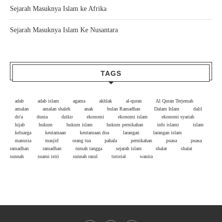
Sejarah Masuknya Islam ke Afrika
Sejarah Masuknya Islam Ke Nusantara
TAGS
adab
adab islam
agama
akhlak
al-quran
Al Quran Terjemah
amalan
amalan shaleh
anak
bulan Ramadhan
Dalam Islam
dalil
do'a
dunia
dzikir
ekonomi
ekonomi islam
ekonomi syariah
hijab
hukum
hukum islam
hukum pernikahan
info islami
islam
keluarga
keutamaan
keutamaan doa
larangan
larangan islam
manusia
masjid
orang tua
pahala
pernikahan
puasa
puasa
ramadhan
ramadhan
rumah tangga
sejarah islam
shalat
shalat
sunnah
suami istri
sunnah rasul
tutorial
wanita